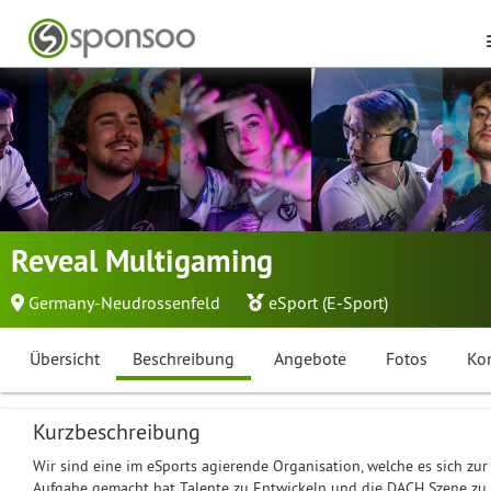
Reveal Multigaming
Germany-Neudrossenfeld
eSport (E-Sport)
Übersicht
Beschreibung
Angebote
Fotos
Ko
Kurzbeschreibung
Wir sind eine im eSports agierende Organisation, welche es sich zur
Aufgabe gemacht hat Talente zu Entwickeln und die DACH Szene zu