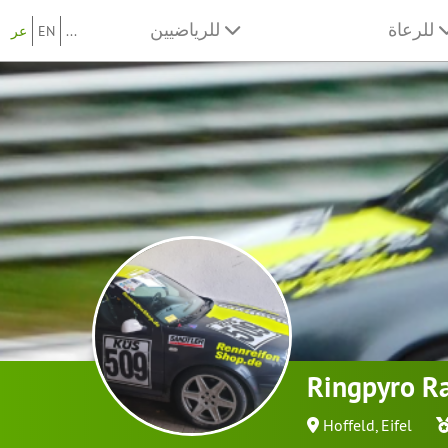
للرعاة
للرياضيين
...
EN
عر
Ringpyro R
Hoffeld, Eifel