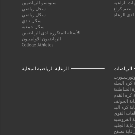
ات الراعية
سبونسو للرياضيين
انضم كراع
سجل رياضي
 لدى الرعاة
سجّل رياضي
سجّل نادي
سجّل جمعية
الأسئلة المتكررة لدى الرياضيين
الرياضيون الأولمبيون
College Athletes
الرياضات
الرعاية الرياضية المحلية
وتورسبورت
 كره السله
ة الشاطئية
 كره القدم
اية الجولف
ية كره اليد
لعاب القوي
ة الفروسيه
عاية الجليد
عاية تصفح