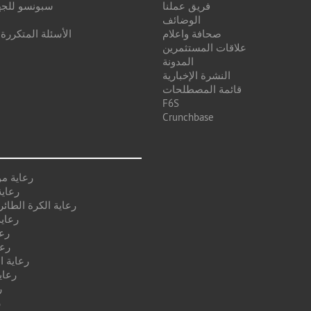
فريق عملنا
سبونسو للجه
الوضائف
صحافة واعلام
الأسئلة المتكررة
علاقات المستثمرين
المدونة
النشرة الإخبارية
قائمة المصطلحات
F6S
Crunchbase
رعاية م
رعاية
رعاية الكرة الطائر
رعاية
رع
رعا
رعاية ا
رعاي
ر
ر