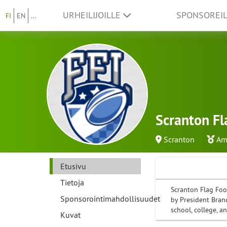
URHEILIJOILLE
SPONSOREI
FI
EN
...
Scranton Fl
Scranton
Am
Etusivu
Tietoja
Scranton Flag Foo
Sponsorointimahdollisuudet
by President Bran
school, college, a
Kuvat