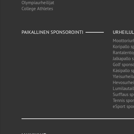
Olympiaurheilijat
College Athletes
PAIKALLINEN SPONSOROINTI
URHEILUL
Moottoriurh
Koripallo s
Rantalento
Jalkapallo 
Golf sponso
Käsipallo s
Yleisurheil
Hevosurhei
Lumilautail
Surffaus sp
Tennis spon
eSport spo