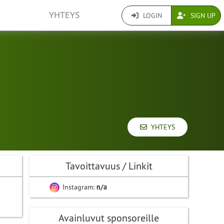
YHTEYS
LOGIN
SIGN UP
YHTEYS
Tavoittavuus / Linkit
Instagram:
n/a
Avainluvut sponsoreille