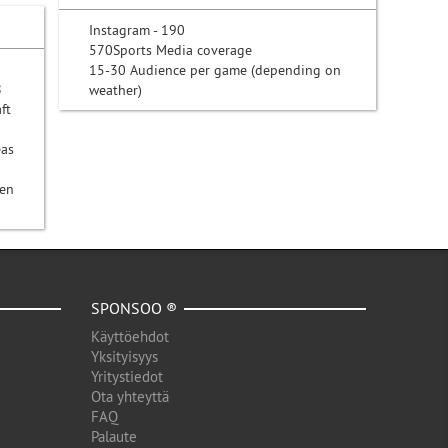
Instagram - 190
570Sports Media coverage
15-30 Audience per game (depending on
8
weather)
ft
eas
ven
SPONSOO ®
Käyttöehdot
Yksityisyys
Yritystiedot
Ota yhteyttä
FAQ
Palaute