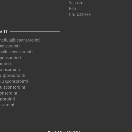
Sanasto
F6S
Crunchbase
AJIT
eilulajit sponsorointi
ponsorointi
pallo sponsorointi
sponsorointi
rointi
ponsorointi
u sponsorointi
lu sponsorointi
u sponsorointi
onsorointi
sorointi
nsorointi