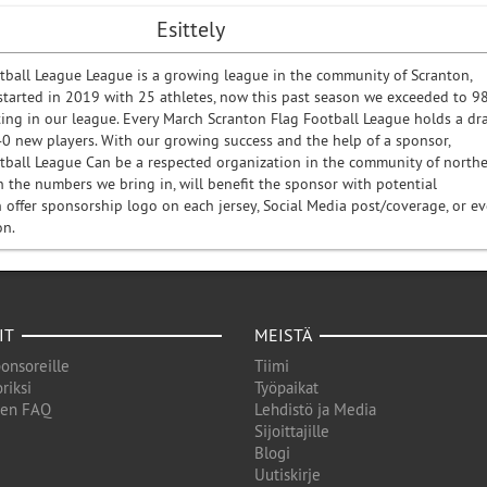
Esittely
tball League League is a growing league in the community of Scranton,
started in 2019 with 25 athletes, now this past season we exceeded to 9
ting in our league. Every March Scranton Flag Football League holds a dra
-40 new players. With our growing success and the help of a sponsor,
tball League Can be a respected organization in the community of north
h the numbers we bring in, will benefit the sponsor with potential
 offer sponsorship logo on each jersey, Social Media post/coverage, or e
ion.
IT
MEISTÄ
onsoreille
Tiimi
riksi
Työpaikat
den FAQ
Lehdistö ja Media
Sijoittajille
Blogi
Uutiskirje