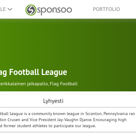
LLE
PORTFOLIO
ag Football League
erikkalainen jalkapallo
,
Flag Football
Lyhyesti
tball League is a community known league in Scranton, Pennsylvania ran
don Crusen and Vice President Jay-Vaughn Djanie. Encouraging high
nd former student athletes to participate our league.