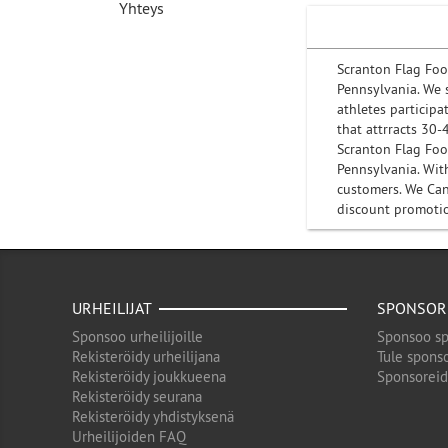
Yhteys
Scranton Flag Foo
Pennsylvania. We 
athletes participa
that attrracts 30
Scranton Flag Foo
Pennsylvania. Wit
customers. We Can
discount promot
URHEILIJAT
SPONSOR
Sponsoo urheilijoille
Sponsoo sp
Rekisteröidy urheilijana
Tule sponso
Rekisteröidy joukkueena
Sponsorei
Rekisteröidy seurana
Rekisteröidy yhdistyksenä
Urheilijoiden FAQ