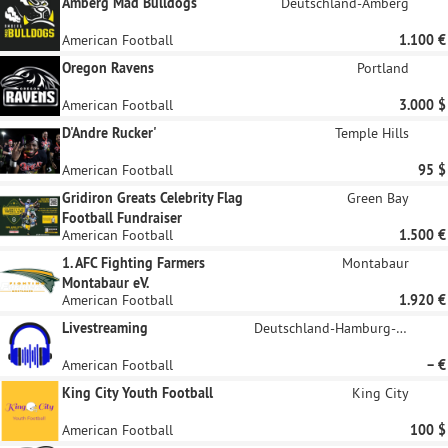
Amberg Mad Bulldogs
Deutschland-Amberg
American Football
1.100 €
Oregon Ravens
Portland
American Football
3.000 $
D'Andre Rucker'
Temple Hills
American Football
95 $
Gridiron Greats Celebrity Flag
Green Bay
Football Fundraiser
American Football
1.500 €
1. AFC Fighting Farmers
Montabaur
Montabaur eV.
American Football
1.920 €
Livestreaming
Deutschland-Hamburg-Nord
American Football
– €
King City Youth Football
King City
American Football
100 $