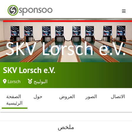
SKV Lorsch e.V.
البولينج
Lorsch
الاتصال
الصور
العروض
حول
الصفحة
الرئيسية
ملخص