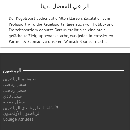
الراعي المفضل لدينا
Der Kegelsport bedient alle Altersklassen. Zusätzlich zum
Profisport wird die Kegelsportanlage auch von Hobby- und
Freizeitsportlern genutzt. Daraus ergibt sich eine breit
gefächerte Zielgruppenansprache, was jeden interessierten
Partner & Sponsor zu unserem Wunsch-Sponsor macht.
الرياضيين
سبونسو للرياضيين
سجل رياضي
سجّل رياضي
سجّل نادي
سجّل جمعية
الأسئلة المتكررة لدى الرياضيين
الرياضيون الأولمبيون
College Athletes