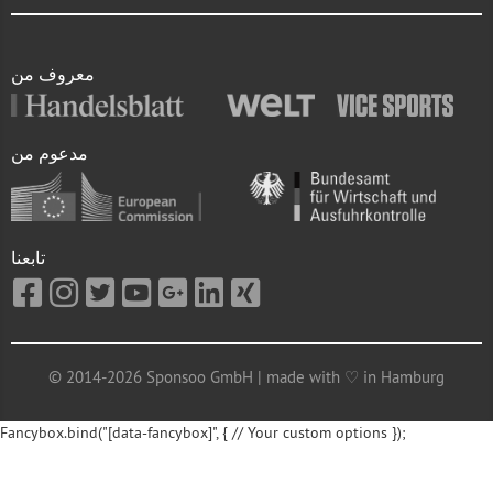
معروف من
مدعوم من
تابعنا
© 2014-2026 Sponsoo GmbH | made with ♡ in Hamburg
Fancybox.bind("[data-fancybox]", { // Your custom options });