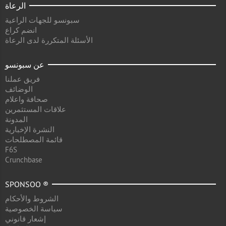
الرعاة
سبونسو للجهات الراعية
انضم كراع
الأسئلة المتكررة لدى الرعاة
عن سبونسو
فريق عملنا
الوضائف
صحافة واعلام
علاقات المستثمرين
المدونة
النشرة الإخبارية
قائمة المصطلحات
F6S
Crunchbase
SPONSOO ®
الشروط والأحكام
سياسة الخصوصية
إشعار قانوني