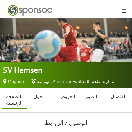
SV Hemsen
...
كره القدم
,
American Football
,
الهوائيه
Meppen
الاتصال
الصور
العروض
حول
الصفحة
الرئيسية
الوصول / الروابط