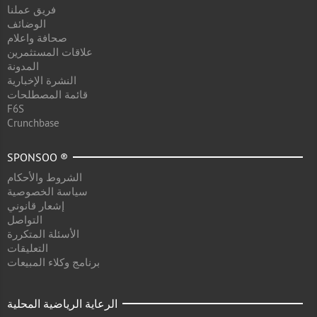
فريق عملنا
الوضائف
صحافة واعلام
علاقات المستثمرين
المدونة
النشرة الإخبارية
قائمة المصطلحات
F6S
Crunchbase
SPONSOO ®
الشروط والأحكام
سياسة الخصوصية
إشعار قانوني
التواصل
الأسئلة المتكررة
التعليقات
برنامج وكلاء المبيعات
الرعاية الرياضية المحلية