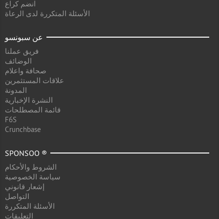
انضم كراع
الأسئلة المتكررة لدى الرعاة
عن سبونسو
فريق عملنا
الوضائف
صحافة واعلام
علاقات المستثمرين
المدونة
النشرة الإخبارية
قائمة المصطلحات
F6S
Crunchbase
SPONSOO ®
الشروط والأحكام
سياسة الخصوصية
إشعار قانوني
التواصل
الأسئلة المتكررة
التعليقات