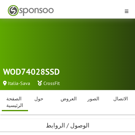
WOD74028SSD
Italia-Sava
CrossFit
الاتصال
الصور
العروض
حول
الصفحة
الرئيسية
الوصول / الروابط