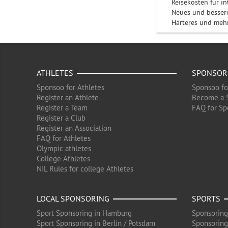
Reisekosten für i
Neues und bessere
Härteres und mehr
ATHLETES
SPONSOR
Sponsoo for Athletes
Sponsoo fo
Register an Athlete
Become a 
Register a Team
FAQ for Sp
Register a Club
Register an Association
FAQ for Athletes
Olympic athletes
College Athletes
NIL Rules for college Athletes
LOCAL SPONSORING
SPORTS
Sport Sponsoring in Hamburg
Sponsoring
Sport Sponsoring in Berlin / Potsdam
Sponsoring