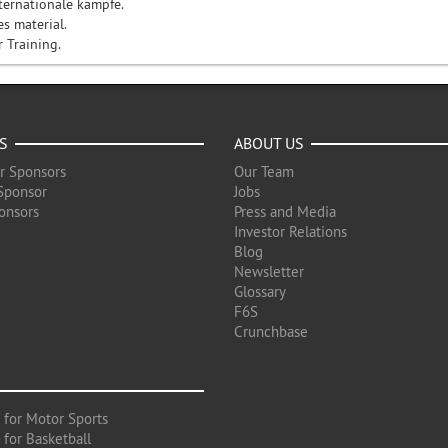
nternationale kämpfe.
s material.
 Training.
S
ABOUT US
r Sponsors
Our Team
Sponsor
Jobs
onsors
Press and Media
Investor Relations
Blog
Newsletter
Glossary
F6S
Crunchbase
 for Motor Sports
 for Basketball