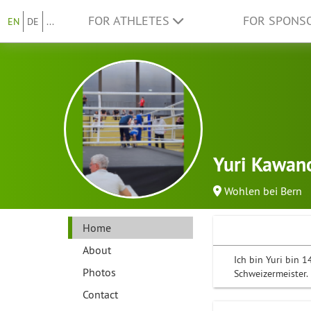
FOR ATHLETES
FOR SPONS
EN
DE
...
Yuri Kawano
Wohlen bei Bern
Home
About
Ich bin Yuri bin 1
Photos
Schweizermeister.
Contact