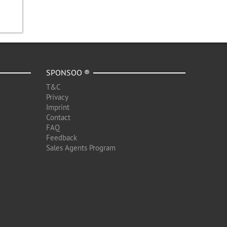
SPONSOO ®
T&C
Privacy
Imprint
Contact
FAQ
Feedback
Sales Agents Program