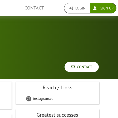
CONTACT
LOGIN
SIGN UP
CONTACT
Reach / Links
instagram.com
Greatest successes