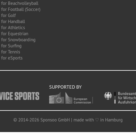
 for Beachvolleyball
for Football (Soccer)
 for Golf
 for Handball
for Athletics
 for Equestrian
 for Snowboarding
for Surfing
 for Tennis
 for eSports
SUPPORTED BY
© 2014-2026 Sponsoo GmbH | made with ♡ in Hamburg