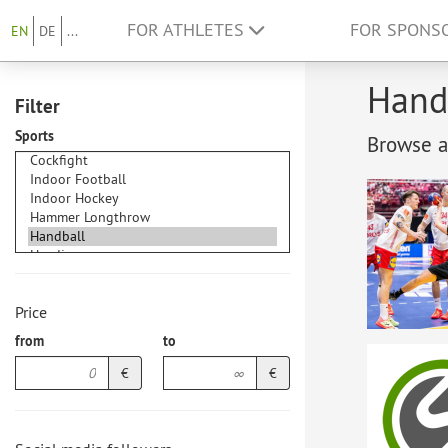
FOR ATHLETES
FOR SPONS
EN
DE
...
Handb
Filter
Sports
Browse at
Price
from
to
€
€