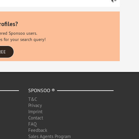
€–
rofiles?
stered Sponsoo users.
es for your search query!
REE
SPONSOO ®
T&C
Privacy
Imprint
Contact
FAQ
Feedback
Sales Agents Program