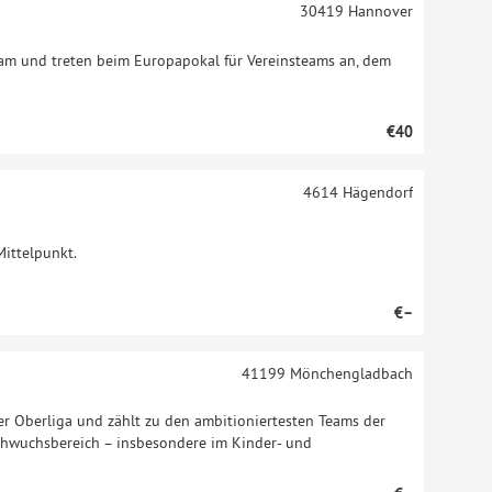
30419
Hannover
am und treten beim Europapokal für Vereinsteams an, dem
€40
4614
Hägendorf
Mittelpunkt.
€–
41199
Mönchengladbach
er Oberliga und zählt zu den ambitioniertesten Teams der
chwuchsbereich – insbesondere im Kinder- und