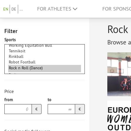
FOR ATHLETES
FOR SPONS
EN
DE
...
Rock 
Filter
Sports
Browse at
Price
from
to
€
€