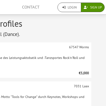
CONTACT
LOGIN
SIGN UP
rofiles
l (Dance).
67547
Worms
se des Leistungsaktobatik und -Tanzsportes Rock'n'Roll und
€5,000
7031
Laax
Motto "Tools for Change" durch Keynotes, Workshops und