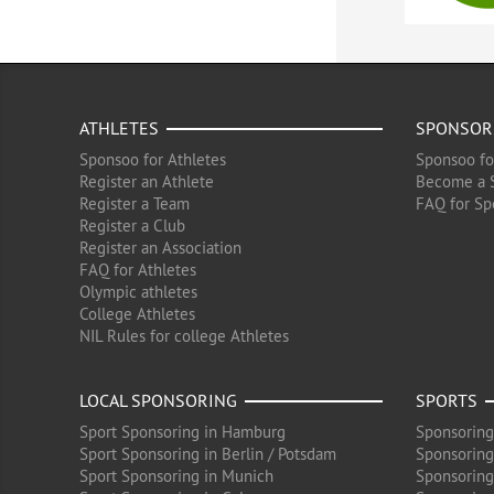
ATHLETES
SPONSOR
Sponsoo for Athletes
Sponsoo fo
Register an Athlete
Become a 
Register a Team
FAQ for Sp
Register a Club
Register an Association
FAQ for Athletes
Olympic athletes
College Athletes
NIL Rules for college Athletes
LOCAL SPONSORING
SPORTS
Sport Sponsoring in Hamburg
Sponsoring
Sport Sponsoring in Berlin / Potsdam
Sponsoring
Sport Sponsoring in Munich
Sponsoring