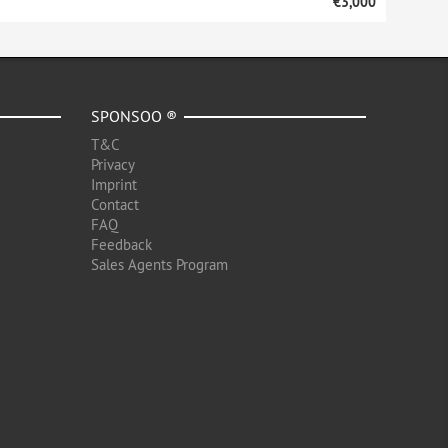
€3,000
SPONSOO ®
T&C
Privacy
Imprint
Contact
FAQ
Feedback
Sales Agents Program