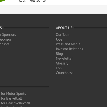
Rock n Roll (Dance)
S
ABOUT US
r Sponsors
Our Team
Sponsor
Jobs
onsors
Press and Media
Investor Relations
Blog
Newsletter
Glossary
F6S
Crunchbase
 for Motor Sports
 for Basketball
 for Beachvolleyball