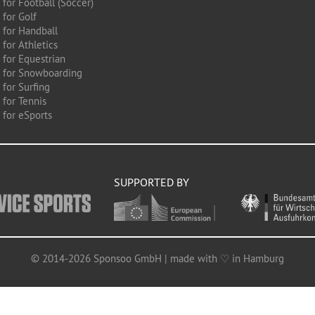
for Football (Soccer)
 for Golf
 for Handball
for Athletics
 for Equestrian
 for Snowboarding
for Surfing
 for Tennis
 for eSports
SUPPORTED BY
© 2014-2026 Sponsoo GmbH | made with ♡ in Hamburg