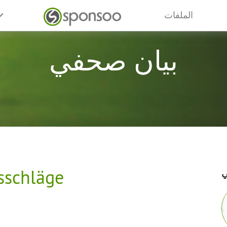
الملفات
بيان صحفي
lsschläge
ي