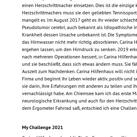
einen Herzschrittmacher einsetzen. Dies ist die einzige 
Herzschrittmachers muss sie den geliebten Tennissport
mangelt es. Im August 2017 geht es ihr wieder schlech
Pseudotumor cerebri, auch bekannt als Idiopathische in
Krankheit dessen Ursache unbekannt ist. Die Symptome
das Hirnwasser nicht mehr richtig absorbieren. Carin
ergehen lassen, um den Hirndruck zu senken. 2019 erk
nach mehreren Operationen bessert,
Carina Hilfenha
ist
und sie beschließt, dass sich etwas ändern muss. Sie fä
Auszeit zum Nachdenken. Carina Hilfenhaus will nicht in
Firma und beginnt ihr Leben wieder aktiv, positiv und 
sie darin, ihre Erfahrungen mit anderen zu teilen und
vernachlässigt habe.
Am Chiemsee kam ich das erste Mal
neurologische Erkrankung und auch für den Herzschrit
dem Ergometer Fahrrad saß, entschied ich eine Challeng
My Challenge 2021