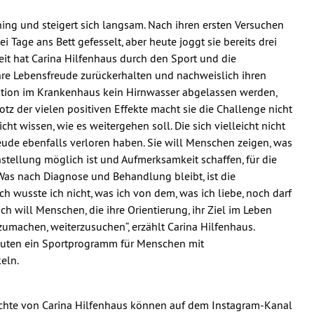
ning und steigert sich langsam. Nach ihren ersten Versuchen
Tage ans Bett gefesselt, aber heute joggt sie bereits drei
eit hat Carina Hilfenhaus durch den Sport und die
hre Lebensfreude zurückerhalten und nachweislich ihren
ktion im Krankenhaus kein Hirnwasser abgelassen werden,
tz der vielen positiven Effekte macht sie die Challenge nicht
icht wissen, wie es weitergehen soll. Die sich vielleicht nicht
eude ebenfalls verloren haben. Sie will Menschen zeigen, was
nstellung möglich ist und Aufmerksamkeit schaffen, für die
„Was nach Diagnose und Behandlung bleibt, ist die
h wusste ich nicht, was ich von dem, was ich liebe, noch darf
h will Menschen, die ihre Orientierung, ihr Ziel im Leben
zumachen, weiterzusuchen“, erzählt Carina Hilfenhaus.
hleuten ein Sportprogramm für Menschen mit
eln.
ichte von Carina Hilfenhaus können auf dem Instagram-Kanal