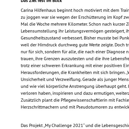
Das Ziel fest im Blick
Carina Hilfenhaus beginnt hoch motiviert mit dem Trai
zu joggen war sie wegen der Erschütterung im Kopf zwei 
Mal die Woche mehrere Kilometer.
Schon nach kurzer Z
Lebensumstellung ihr Leistungsvermögen gesteigert, i
Gesundheitszustand verbessert. Bisher musste bei Pun
weil der Hirndruck durchweg gute Werte zeigte. Doch tro
nur für sich, sondern für alle, die nach einer Diagnose n
trauen, ihre Grenzen auszutesten und die ihre Lebensfr
trotz einer schweren Erkrankung mit einer positiven Ei
Herausforderungen, die Krankheiten mit sich bringen. 
Unsicherheit und Verzweiflung. Gerade als junger Mensc
und wie viel körperliche Anstrengung überhaupt geht. Ic
verloren haben, inspirieren und dazu ermutigen, weiter
Zusätzlich plant die Pflegewissenschaftlerin mit Fac
Herzschrittmachern und mit Pseudotumoren zu entwick
Das Projekt „My Challenge 2021“ und die Lebensgesch