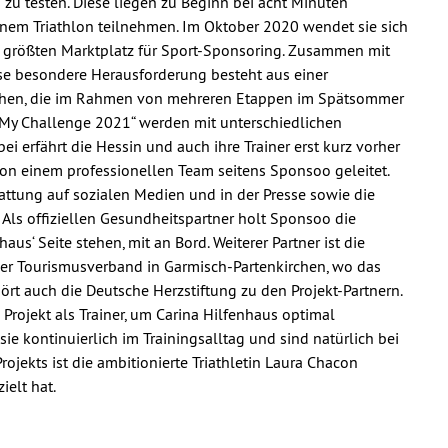
 zu testen. Diese liegen zu Beginn bei acht Minuten
 einem Triathlon teilnehmen. Im Oktober 2020 wendet sie sich
 größten Marktplatz für Sport-Sponsoring. Zusammen mit
se besondere Herausforderung besteht aus einer
chen, die im Rahmen von mehreren Etappen im Spätsommer
„My Challenge 2021“ werden mit unterschiedlichen
ei erfährt die Hessin und auch ihre Trainer erst kurz vorher
von einem professionellen Team seitens Sponsoo geleitet.
ttung auf sozialen Medien und in der Presse sowie die
Als offiziellen Gesundheitspartner holt Sponsoo die
us‘ Seite stehen, mit an Bord. Weiterer Partner ist die
 der Tourismusverband in Garmisch-Partenkirchen, wo das
hört auch die Deutsche Herzstiftung zu den Projekt-Partnern.
 Projekt als Trainer, um Carina Hilfenhaus optimal
sie kontinuierlich im Trainingsalltag und sind natürlich bei
rojekts ist die ambitionierte Triathletin Laura Chacon
ielt hat.