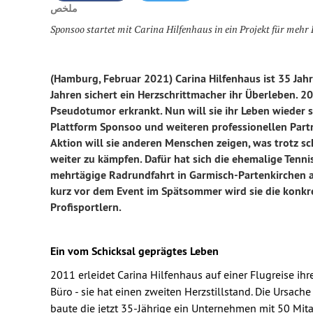
ملخص
Sponsoo startet mit Carina Hilfenhaus in ein Projekt für meh
(Hamburg, Februar 2021) Carina Hilfenhaus ist 35 Jahre 
Jahren sichert ein Herzschrittmacher ihr Überleben. 201
Pseudotumor erkrankt. Nun will sie ihr Leben wieder 
Plattform Sponsoo und weiteren professionellen Partn
Aktion will sie anderen Menschen zeigen, was trotz 
weiter zu kämpfen. Dafür hat sich die ehemalige Tenn
mehrtägige Radrundfahrt in Garmisch-Partenkirchen au
kurz vor dem Event im Spätsommer wird sie die konkret
Profisportlern.
Ein vom Schicksal geprägtes Leben
2011 erleidet Carina Hilfenhaus auf einer Flugreise ihr
Büro - sie hat einen zweiten Herzstillstand. Die Ursach
baute die jetzt 35-Jährige ein Unternehmen mit 50 Mita