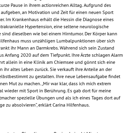
kurze Pause in ihrem actionreichen Alltag.
Aufgrund des
 aufgeben, an Motivation und Zeit für einen neuen Sport
ter. Im Krankenhaus erhält die Hessin die Diagnose eines
trakranielle Hypertension, eine seltene neurologische
 sind dieselben wie bei einem Hirntumor. Der Körper kann
a Hilfenhaus muss unzähligen Lumbalpunktionen über sich
rankt ihr Mann an Darmkrebs.
Während sich sein Zustand
us Anfang 2020 auf dem Tiefpunkt. Ihre Ärzte schlagen Alarm
hrt allein in eine Klinik am Chiemsee und gönnt sich eine
 ihr altes Leben zurück. Sie verkauft ihre Anteile an der
selbstbestimmt zu gestalten. Ihre neue Lebensaufgabe findet
 ihnen Mut zu machen.
„Mir war klar, dass ich mich extrem
 wieder mit Sport in Berührung. Es gab dort für meine
tmacher spezielle Übungen und als ich eines Tages dort auf
e zu absolvieren“, erklärt Carina Hilfenhaus.