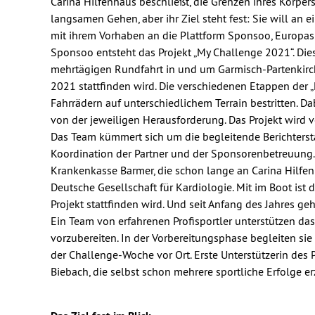
Carina Hilfenhaus beschließt, die Grenzen ihres Körpers
langsamen Gehen, aber ihr Ziel steht fest: Sie will an
mit ihrem Vorhaben an die Plattform Sponsoo, Europas
Sponsoo entsteht das Projekt „My Challenge 2021“.
Die
mehrtägigen Rundfahrt in und um Garmisch-Partenkir
2021 stattfinden wird.
Die verschiedenen Etappen der 
Fahrrädern auf unterschiedlichem Terrain bestritten. Dab
von der jeweiligen Herausforderung. Das Projekt wird 
Das Team kümmert sich um die begleitende Berichtersta
Koordination der Partner und der Sponsorenbetreuung. 
Krankenkasse Barmer, die schon lange an Carina Hilfenha
Deutsche Gesellschaft für Kardiologie. Mit im Boot ist
Projekt stattfinden wird. Und seit Anfang des Jahres ge
Ein Team von erfahrenen Profisportler unterstützen das
vorzubereiten. In der Vorbereitungsphase begleiten sie 
der Challenge-Woche vor Ort. Erste Unterstützerin des P
Biebach, die selbst schon mehrere sportliche Erfolge erz