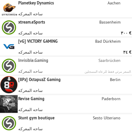
Planetkey Dynamics
Aachen
ساحه المعركه
xtream.eSports
Bassenheim
‏٣٠٠ €
ساحه المعركه
[vG] VICTORY GAMING
Bad Dürkheim
‏٣٤ €
ساحه المعركه
Invisible.Gaming
Saarbrücken
ساحه المعركه
السعر مرئي فقط للرعاة المسجلين.
[8Pz] OctapuzZ Gaming
Berlin
ساحه المعركه
Revise Gaming
Paderborn
ساحه المعركه
Stunt gym boutique
Sesto Ulteriano
ساحه المعركه