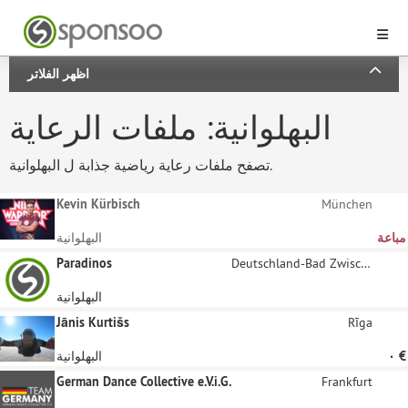
اظهر الفلاتر
البهلوانية: ملفات الرعاية
تصفح ملفات رعاية رياضية جذابة ل البهلوانية.
Kevin Kürbisch
München
مباعة
البهلوانية
Paradinos
Deutschland-Bad Zwischenahn
البهلوانية
Jānis Kurtišs
Rīga
‏٠ €
البهلوانية
German Dance Collective e.V.i.G.
Frankfurt