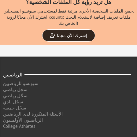
هل تريد رؤية كل الملفات الشخصية؟
جميع الملفات الشخصية الأخرى مرئية فقط لمستخدمي سبونسو المسجلين.
اشترك الآن مجانًا لرؤية ٪count٪ ملفات تعريف إضافية لاستعلام البحث
الخاص بك!
إشترك الآن مجانا
الرياضيين
سبونسو للرياضيين
سجل رياضي
سجّل رياضي
سجّل نادي
سجّل جمعية
الأسئلة المتكررة لدى الرياضيين
الرياضيون الأولمبيون
College Athletes