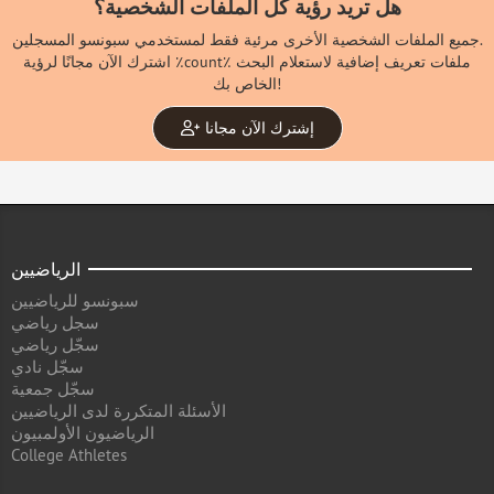
هل تريد رؤية كل الملفات الشخصية؟
جميع الملفات الشخصية الأخرى مرئية فقط لمستخدمي سبونسو المسجلين.
اشترك الآن مجانًا لرؤية ٪count٪ ملفات تعريف إضافية لاستعلام البحث
الخاص بك!
إشترك الآن مجانا
الرياضيين
سبونسو للرياضيين
سجل رياضي
سجّل رياضي
سجّل نادي
سجّل جمعية
الأسئلة المتكررة لدى الرياضيين
الرياضيون الأولمبيون
College Athletes