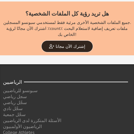
هل تريد رؤية كل الملفات الشخصية؟
جميع الملفات الشخصية الأخرى مرئية فقط لمستخدمي سبونسو المسجلين.
اشترك الآن مجانًا لرؤية ٪count٪ ملفات تعريف إضافية لاستعلام البحث
الخاص بك!
إشترك الآن مجانا
الرياضيين
سبونسو للرياضيين
سجل رياضي
سجّل رياضي
سجّل نادي
سجّل جمعية
الأسئلة المتكررة لدى الرياضيين
الرياضيون الأولمبيون
College Athletes