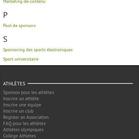
Marketing-de-contenu
P
Pool de sponsors
S
Sponsoring des sports électroniques
Sport universitaire
ATHLÈTES
Sponsoo pour les athlètes
Inscrire un athlète
Inscrire une équipe
Inscrire un club
Register an Association
FAQ pour les athlètes
Athlètes olympiques
College Athletes