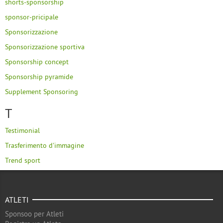
shorts-sponsorship
sponsor-pricipale
Sponsorizzazione
Sponsorizzazione sportiva
Sponsorship concept
Sponsorship pyramide
Supplement Sponsoring
T
Testimonial
Trasferimento d'immagine
Trend sport
ATLETI
Sponsoo per Atleti