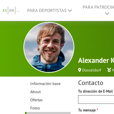
PARA PATROCI
PARA DEPORTISTAS
ES
EN
...
Alexander K
Düsseldorf
Contacto
Información base
About
Tu dirección de E-Mail
Ofertas
Fotos
Tu mensaje