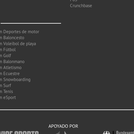
Crunchbase
en Deportes de motor
en Baloncesto
n Voleibol de playa
en Fútbol
n Golf
en Balonmano
en Atletismo
en Ecuestre
en Snowboarding
n Surf
n Tenis
en eSport
APOYADO POR