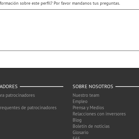
nformación sobre este perfil? Por favor mandanos tus preguntas.
NADORES
SOBRE NOSOTROS
ra patrocinadores
Nuestro team
Empleo
frequentes de patrocinadores
Prensa y Medios
Relacciones con inversores
Blog
Boletín de noticias
Glosario
F6S