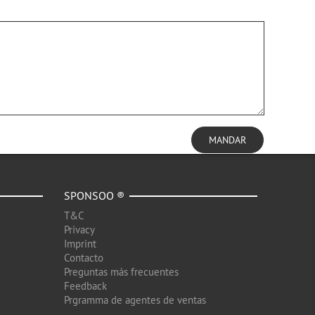
MANDAR
SPONSOO ®
T&C
Privacy
Imprint
Contacto
Preguntas más frecuentes
Feedback
Prgramma de agentes de ventas