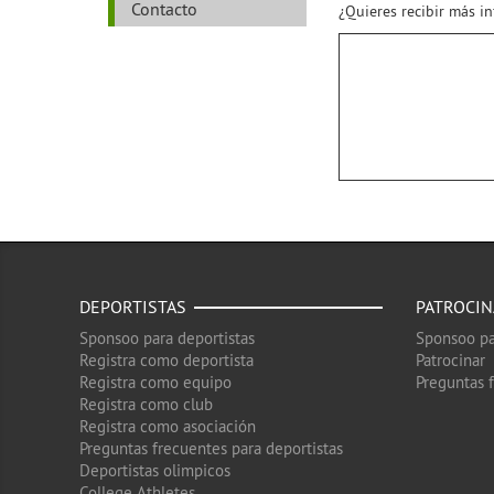
Contacto
¿Quieres recibir más i
DEPORTISTAS
PATROCI
Sponsoo para deportistas
Sponsoo pa
Registra como deportista
Patrocinar
Registra como equipo
Preguntas 
Registra como club
Registra como asociación
Preguntas frecuentes para deportistas
Deportistas olimpicos
College Athletes