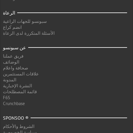
الرعاة
سبونسو للجهات الراعية
انضم كراع
الأسئلة المتكررة لدى الرعاة
عن سبونسو
فريق عملنا
الوضائف
صحافة واعلام
علاقات المستثمرين
المدونة
النشرة الإخبارية
قائمة المصطلحات
F6S
Crunchbase
SPONSOO ®
الشروط والأحكام
سياسة الخصوصية