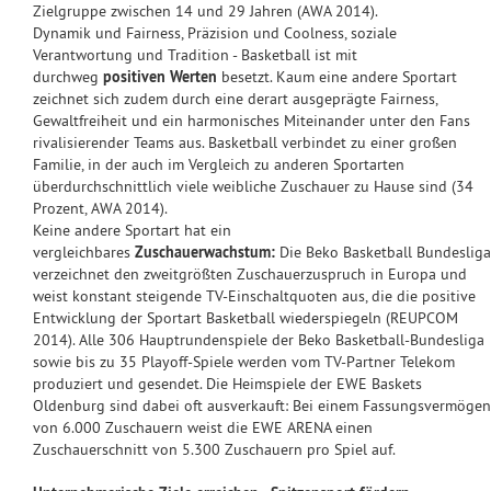
Zielgruppe zwischen 14 und 29 Jahren (AWA 2014).
Dynamik und Fairness, Präzision und Coolness, soziale
Verantwortung und Tradition - Basketball ist mit
durchweg
positiven Werten
besetzt. Kaum eine andere Sportart
zeichnet sich zudem durch eine derart ausgeprägte Fairness,
Gewaltfreiheit und ein harmonisches Miteinander unter den Fans
rivalisierender Teams aus. Basketball verbindet zu einer großen
Familie, in der auch im Vergleich zu anderen Sportarten
überdurchschnittlich viele weibliche Zuschauer zu Hause sind (34
Prozent, AWA 2014).
Keine andere Sportart hat ein
vergleichbares
Zuschauerwachstum:
Die Beko Basketball Bundesliga
verzeichnet den zweitgrößten Zuschauerzuspruch in Europa und
weist konstant steigende TV-Einschaltquoten aus, die die positive
Entwicklung der Sportart Basketball wiederspiegeln (REUPCOM
2014). Alle 306 Hauptrundenspiele der Beko Basketball-Bundesliga
sowie bis zu 35 Playoff-Spiele werden vom TV-Partner Telekom
produziert und gesendet. Die Heimspiele der EWE Baskets
Oldenburg sind dabei oft ausverkauft: Bei einem Fassungsvermögen
von 6.000 Zuschauern weist die EWE ARENA einen
Zuschauerschnitt von 5.300 Zuschauern pro Spiel auf.