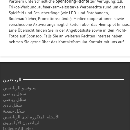
Partnern unterschiedliche
Sponsoring-Rechte
zur Verfügung: z.B.
Trikot-Werbung, aufmerksamkeitsstarke Werberechte rund um das
Spielfeld und Besucherränge (wie LED- und Rotobanden,
Bodenaufkleber, Promotionsstände), Medienkooperationen sowie
verschiedene Aktivierungsmöglichkeiten über das Heimspiel hinaus.
Eine Übersicht finden Sie in der Angebotsliste sowie in den Profil-
Fotos auf Sponsoo. Falls Sie an weiteren Rechten Intersse haben,
nehmen Sie gerne über das Kontaktformular Kontakt mit uns auf.
الرياضيين
سبونسو للرياضيين
سجل رياضي
سجّل رياضي
سجّل نادي
سجّل جمعية
الأسئلة المتكررة لدى الرياضيين
الرياضيون الأولمبيون
College Athletes