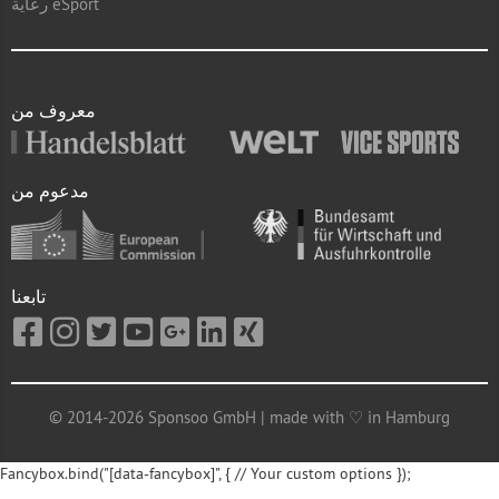
رعاية eSport
معروف من
مدعوم من
تابعنا
© 2014-2026 Sponsoo GmbH | made with ♡ in Hamburg
Fancybox.bind("[data-fancybox]", { // Your custom options });