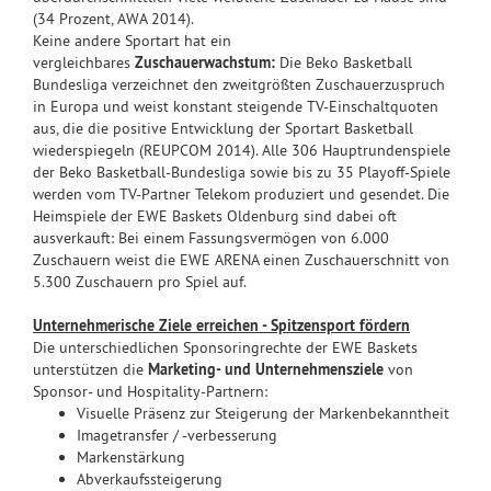
(34 Prozent, AWA 2014).
Keine andere Sportart hat ein
vergleichbares
Zuschauerwachstum:
Die Beko Basketball
Bundesliga verzeichnet den zweitgrößten Zuschauerzuspruch
in Europa und weist konstant steigende TV-Einschaltquoten
aus, die die positive Entwicklung der Sportart Basketball
wiederspiegeln (REUPCOM 2014). Alle 306 Hauptrundenspiele
der Beko Basketball-Bundesliga sowie bis zu 35 Playoff-Spiele
werden vom TV-Partner Telekom produziert und gesendet. Die
Heimspiele der EWE Baskets Oldenburg sind dabei oft
ausverkauft: Bei einem Fassungsvermögen von 6.000
Zuschauern weist die EWE ARENA einen Zuschauerschnitt von
5.300 Zuschauern pro Spiel auf.
Unternehmerische Ziele erreichen - Spitzensport fördern
Die unterschiedlichen Sponsoringrechte der EWE Baskets
unterstützen die
Marketing- und Unternehmensziele
von
Sponsor- und Hospitality-Partnern:
Visuelle Präsenz zur Steigerung der Markenbekanntheit
Imagetransfer / -verbesserung
Markenstärkung
Abverkaufssteigerung