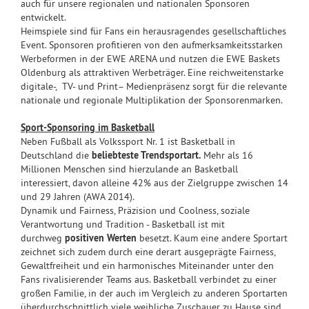
auch für unsere regionalen und nationalen Sponsoren
entwickelt.
Heimspiele sind für Fans ein herausragendes gesellschaftliches
Event. Sponsoren profitieren von den aufmerksamkeitsstarken
Werbeformen in der EWE ARENA und nutzen die EWE Baskets
Oldenburg als attraktiven Werbeträger. Eine reichweitenstarke
digitale-, TV- und Print– Medienpräsenz sorgt für die relevante
nationale und regionale Multiplikation der Sponsorenmarken.
Sport-Sponsoring im Basketball
Neben Fußball als Volkssport Nr. 1 ist Basketball in
Deutschland die
beliebteste Trendsportart.
Mehr als 16
Millionen Menschen sind hierzulande an Basketball
interessiert, davon alleine 42% aus der Zielgruppe zwischen 14
und 29 Jahren (AWA 2014).
Dynamik und Fairness, Präzision und Coolness, soziale
Verantwortung und Tradition - Basketball ist mit
durchweg
positiven Werten
besetzt. Kaum eine andere Sportart
zeichnet sich zudem durch eine derart ausgeprägte Fairness,
Gewaltfreiheit und ein harmonisches Miteinander unter den
Fans rivalisierender Teams aus. Basketball verbindet zu einer
großen Familie, in der auch im Vergleich zu anderen Sportarten
überdurchschnittlich viele weibliche Zuschauer zu Hause sind