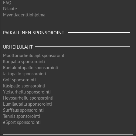
FAQ
Palaute
Myyntiagenttiohjelma
PAIKALLINEN SPONSOROINTI
URHEILULAJIT
Moottoriurheilulajit sponsorointi
Koripallo sponsorointi
Rantalentopallo sponsorointi
Jalkapallo sponsorointi
Golf sponsorointi
Käsipallo sponsorointi
Yleisurheilu sponsorointi
Hevosurheilu sponsorointi
Lumilautailu sponsorointi
Surffaus sponsorointi
Tennis sponsorointi
eSport sponsorointi