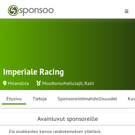
Imperiale Racing
Mirandola
Moottoriurheilulajit
,
Ralli
Etusivu
Tietoja
Sponsorointimahdollisuudet
Kuv
Avainluvut sponsoreille
Elä asiakkaidesi kanssa ratakokemuksen yllättävä,