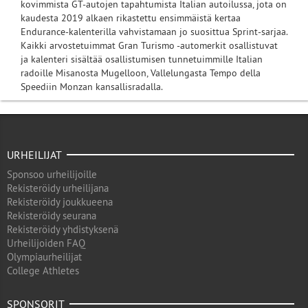
kovimmista GT-autojen tapahtumista Italian autoilussa, jota on
kaudesta 2019 alkaen rikastettu ensimmäistä kertaa
Endurance-kalenterilla vahvistamaan jo suosittua Sprint-sarjaa.
Kaikki arvostetuimmat Gran Turismo -automerkit osallistuvat
ja kalenteri sisältää osallistumisen tunnetuimmille Italian
radoille Misanosta Mugelloon, Vallelungasta Tempo della
Speediin Monzan kansallisradalla.
URHEILIJAT
Sponsoo urheilijoille
Rekisteröidy urheilijana
Rekisteröidy joukkueena
Rekisteröidy seurana
Rekisteröidy yhdistyksenä
Urheilijoiden FAQ
Olympiaurheilijat
College Athletes
SPONSORIT