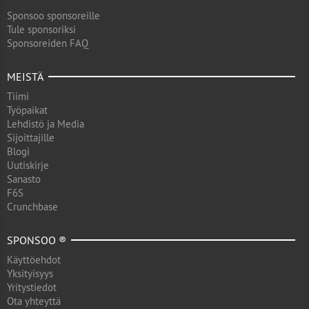
Sponsoo sponsoreille
Tule sponsoriksi
Sponsoreiden FAQ
MEISTÄ
Tiimi
Työpaikat
Lehdistö ja Media
Sijoittajille
Blogi
Uutiskirje
Sanasto
F6S
Crunchbase
SPONSOO ®
Käyttöehdot
Yksityisyys
Yritystiedot
Ota yhteyttä