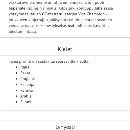
eksklusiivinen, hienostunut ja ennennäkemätön puoli
Imperiale Racingin rinnalla. Kilpailuviikonloppu läheisessä
yhteydessä Italian GT-mestaruussarjan Vice Champion -
joukkueen kuljettajiin, pääsy autotalliin ja korkeatasoinen
vieraanvaraisuus. Menestyksekäs mahdollisuus kasvattaa
liiketoimintaasi.
Kielet
Tämä profiili on saatavilla seuraavilla kielillä:
Italia
Saksa
Englanti
Espanja
Ranska
Arabia
Suomi
Lyhyesti