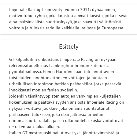
Imperiale Racing Team syntyi vuonna 2011: dynaaminen,
motivoitunut ryhmä, joka koostuu ammattilaisista, jotka etsivät
aina maksimaalista suorituskykyä, joka saavutti välittömästi
voittoja ja tuloksia radoilla kaikkialla Italiassa ja Euroopassa.
Esittely
GT-kilpailuihin erikoistunut Imperiale Racing on nykyään
referenssitodellisuus Lamborghini-brändin katetuissa
pyöräkilpailuissa. Hänen Huracànistaan tuli jännittävien
taisteluiden, unohtumattomien voittojen ja puhtaan
urheilullisen intohimon hetkien päähenkilöt, jotka pääsevät
innokkaasti monien fanien sydämiin.
Joidenkin tämäntyyppisten autojen vahvimpien kuljettajien
kokemuksen ja päättäväisyyden ansiosta Imperiale Racing on
nykyään voittava joukkue, joka on aina suuntautunut
parhaaseen tulokseen, joka etsii jatkuvaa urheilun
erinomaisuutta radalla ja sen ulkopuolella, koska voitot ovat
ne rakentaa kaukaa alkaen.
Italian GT-mestaruuskilpailut ovat yksi jännittävimmistä ja