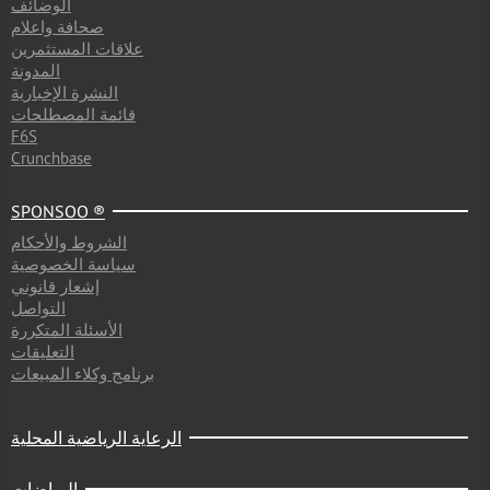
الوضائف
صحافة واعلام
علاقات المستثمرين
المدونة
النشرة الإخبارية
قائمة المصطلحات
F6S
Crunchbase
SPONSOO ®
الشروط والأحكام
سياسة الخصوصية
إشعار قانوني
التواصل
الأسئلة المتكررة
التعليقات
برنامج وكلاء المبيعات
الرعاية الرياضية المحلية
الرياضات