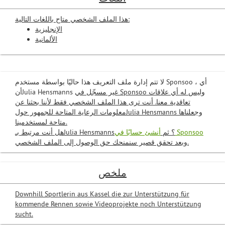
هذا الملف الشخصي متاح باللغات التالية:
الإنجليزية
الألمانية
لا تتم إدارة ملف التعريف هذا حاليًا بواسطة مستخدم Sponsoo ، أي
غير
مسجّل في Sponsoo وليس له أي علاقات
أنJulia Hensmanns
تعاقدية معنا. أنت ترى هذا الملف الشخصي فقط لأننا بحثنا عن
معلومات الرعاية المتاحة للجمهور حولJulia Hensmanns وجعلناها
متاحة لمستخدمينا.
أنشئ حسابًا في Sponsoo
هل أنت مرتبط بـJulia Hensmanns؟ ثم
وبعد تحقق قصير سنمنحك حق الوصول إلى الملف الشخصي.
ملخص
Downhill Sportlerin aus Kassel die zur Unterstützung für
kommende Rennen sowie Videoprojekte noch Unterstützung
sucht.