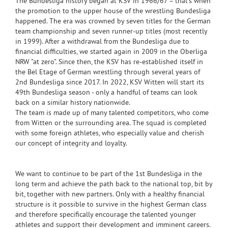
The Bundesliga history began at KSV in 1966/67 – that’s when
the promotion to the upper house of the wrestling Bundesliga
happened. The era was crowned by seven titles for the German
team championship and seven runner-up titles (most recently
in 1999). After a withdrawal from the Bundesliga due to
financial difficulties, we started again in 2009 in the Oberliga
NRW "at zero". Since then, the KSV has re-established itself in
the Bel Etage of German wrestling through several years of
2nd Bundesliga since 2017. In 2022, KSV Witten will start its
49th Bundesliga season - only a handful of teams can look
back on a similar history nationwide.
The team is made up of many talented competitors, who come
from Witten or the surrounding area. The squad is completed
with some foreign athletes, who especially value and cherish
our concept of integrity and loyalty.
We want to continue to be part of the 1st Bundesliga in the
long term and achieve the path back to the national top, bit by
bit, together with new partners. Only with a healthy financial
structure is it possible to survive in the highest German class
and therefore specifically encourage the talented younger
athletes and support their development and imminent careers.