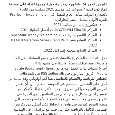
أبلغ من العمر 24 عامًا
وركب دراجة جبلية موجهة للأداء على مسافة
الماراثون
لمدة 7 سنوات. في موسم 2021 تمكنت من اللحاق
بالصدارة الدولية. سأبدأ العام المقبل في Pro Team Texpa-Simplon
للمرة الأولى. تشمل أعظم إنجازاتي:
فيكتوري بايك ترانسالب 2021
المركز 38 XCM-WM Elba (ثالث أفضل ألمانيا) 2021
المركز التاسع جائزة Alpentour Trophy Schladming 2021
المركز السابع عشر UCI MTB Marathon Series Grand Raid
2022
المركز السابع ملحمة إسرائيل 2022
نظرًا للنجاحات المذكورة والمشاركة في جميع السباقات في ألمانيا
وأوروبا ، فقد امتلكت نطاقًا واسعًا في مشهد MTB.
آخر 6 سنوات بدأت العمل مع فريق Sülzle Baukonzept - Sport
Mabitz ، فريق الماراثون في RSG Zollernalb في Albstadt.
الحماس للرياضة
والاهتمام بالتفاصيل
هما أهم أولوياتي وقد ساعداني
كثيرًا على التحسين المستمر. في الموسم المقبل ، أود أن أغتنم
الفرص التي يمنحها لي الفريق الجديد الأكثر احترافًا لأتمكن من
تحسين أدائي بشكل كبير والتعلم من السائقين ذوي الخبرة في
الفريق. هدفي هو الصعود إلى قمة البطولة الألمانية والصعود إلى
منصة التتويج كفريق في Bike Transalp. لكي أتمكن من تكريس
اهتمامي
الكامل
بالرياضة
جنبًا إلى جنب مع دراساتي في الهندسة
المدنية ولأكون قادرًا على استثمار
20-30 ساعة في الأسبوع
في