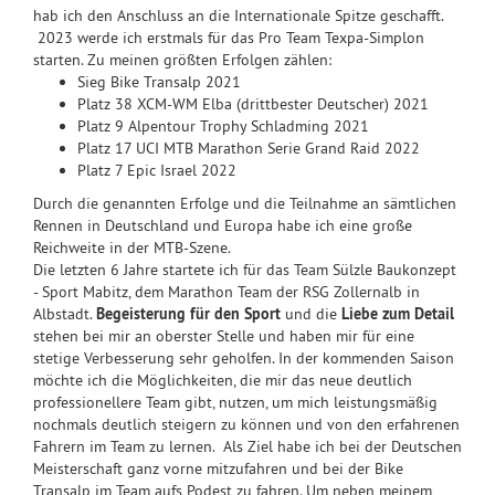
hab ich den Anschluss an die Internationale Spitze geschafft.
2023 werde ich erstmals für das Pro Team Texpa-Simplon
starten. Zu meinen größten Erfolgen zählen:
Sieg Bike Transalp 2021
Platz 38 XCM-WM Elba (drittbester Deutscher) 2021
Platz 9 Alpentour Trophy Schladming 2021
Platz 17 UCI MTB Marathon Serie Grand Raid 2022
Platz 7 Epic Israel 2022
Durch die genannten Erfolge und die Teilnahme an sämtlichen
Rennen in Deutschland und Europa habe ich eine große
Reichweite in der MTB-Szene.
Die letzten 6 Jahre startete ich für das Team Sülzle Baukonzept
- Sport Mabitz, dem Marathon Team der RSG Zollernalb in
Albstadt.
Begeisterung für den Sport
und die
Liebe zum Detail
stehen bei mir an oberster Stelle und haben mir für eine
stetige Verbesserung sehr geholfen. In der kommenden Saison
möchte ich die Möglichkeiten, die mir das neue deutlich
professionellere Team gibt, nutzen, um mich leistungsmäßig
nochmals deutlich steigern zu können und von den erfahrenen
Fahrern im Team zu lernen. Als Ziel habe ich bei der Deutschen
Meisterschaft ganz vorne mitzufahren und bei der Bike
Transalp im Team aufs Podest zu fahren. Um neben meinem