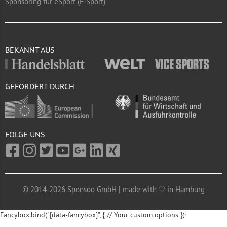
Sponsoring für eSport (E-Sport)
BEKANNT AUS
GEFÖRDERT DURCH
FOLGE UNS
© 2014-2026 Sponsoo GmbH | made with ♡ in Hamburg
Fancybox.bind("[data-fancybox]", { // Your custom options });