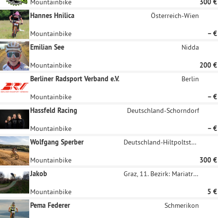
Mountainbike
300 €
Hannes Hnilica
Österreich-Wien
Mountainbike
– €
Emilian See
Nidda
Mountainbike
200 €
Berliner Radsport Verband e.V.
Berlin
Mountainbike
– €
Hassfeld Racing
Deutschland-Schorndorf
Mountainbike
– €
Wolfgang Sperber
Deutschland-Hiltpoltstein
Mountainbike
300 €
Jakob
Graz, 11. Bezirk: Mariatrost
Mountainbike
5 €
Pema Federer
Schmerikon