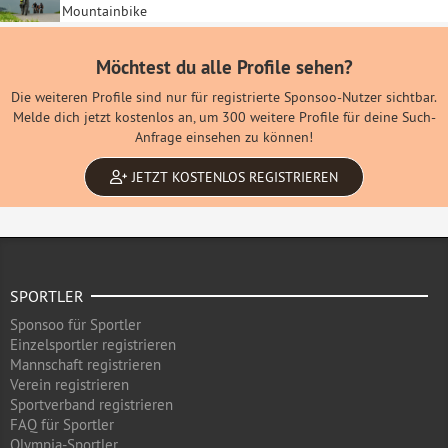
Mountainbike
Möchtest du alle Profile sehen?
Die weiteren Profile sind nur für registrierte Sponsoo-Nutzer sichtbar.
Melde dich jetzt kostenlos an, um 300 weitere Profile für deine Such-
Anfrage einsehen zu können!
JETZT KOSTENLOS REGISTRIEREN
SPORTLER
Sponsoo für Sportler
Einzelsportler registrieren
Mannschaft registrieren
Verein registrieren
Sportverband registrieren
FAQ für Sportler
Olympia-Sportler