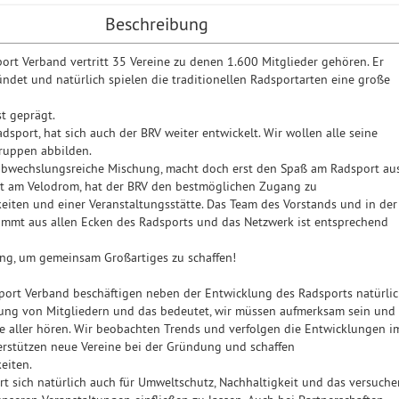
Beschreibung
port Verband vertritt 35 Vereine zu denen 1.600 Mitglieder gehören. Er
det und natürlich spielen die traditionellen Radsportarten eine große
st geprägt.
dsport, hat sich auch der BRV weiter entwickelt. Wir wollen alle seine
ruppen abbilden.
abwechslungsreiche Mischung, macht doch erst den Spaß am Radsport aus
kt am Velodrom, hat der BRV den bestmöglichen Zugang zu
eiten und einer Veranstaltungsstätte. Das Team des Vorstands und in der
kommt aus allen Ecken des Radsports und das Netzwerk ist entsprechend
ng, um gemeinsam Großartiges zu schaffen!
port Verband beschäftigen neben der Entwicklung des Radsports natürli
ung von Mitgliedern und das bedeutet, wir müssen aufmerksam sein und
se aller hören. Wir beobachten Trends und verfolgen die Entwicklungen i
erstützen neue Vereine bei der Gründung und schaffen
eiten.
ert sich natürlich auch für Umweltschutz, Nachhaltigkeit und das versuche