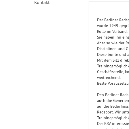
Kontakt
Der Berliner Rads
wurde 1949 gegrün
Rolle im Verband.
Sie haben ihn ein
Aber so wie der Ra
Disziplinen und G
Diese bunte und 
Mit dem Sitz dire
Trainingsmöglichk
Geschäftsstelle, 
weitreichend.
Beste Voraussetzu
Den Berliner Rads
auch die Generier
auf die Bedürfnis
Radsport. Wir unt
Trainingsmöglichk
Der BRV interessi