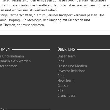
unseren Veranstaltungen einfließen zu lassen. Auch bei Partnerschaften
t auf diese Ideale oder Parallelen, denn das ist es, was sich auch unsere
en und wo wir uns als Verband sehen.
istige Partnerschaften, die zum Berliner Radsport Verband passen. Uns
 Name-Droping. Die Ideologie, der Umgang mit Menschen und
en Themen, der muss stimmen.
EHMEN
ÜBER UNS
ür Unternehmen
Unser Team
ehmen aktiv werden
Jobs
nternehmen
Presse und Medien
Investor Relations
Blog
Newsletter
Glossar
F6S
Crunchbase
TEN