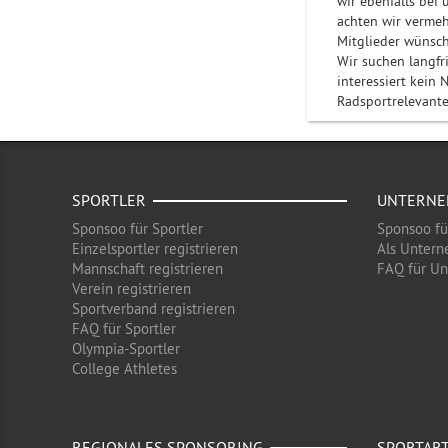
wir ebenfalls bei 
achten wir vermehr
Mitglieder wünsch
Wir suchen langfr
interessiert kein
Radsportrelevant
SPORTLER
UNTERN
Sponsoo für Sportler
Sponsoo f
Einzelsportler registrieren
Als Untern
Mannschaft registrieren
FAQ für U
Verein registrieren
Sportverband registrieren
FAQ für Sportler
Olympia-Sportler
College Athletes
REGIONALES SPONSORING
SPORTAR