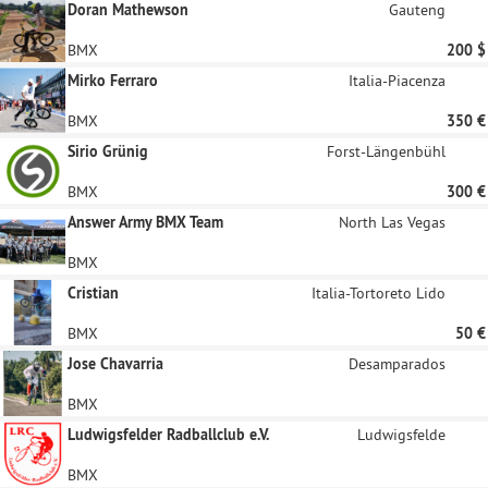
Doran Mathewson
Gauteng
BMX
200 $
Mirko Ferraro
Italia-Piacenza
BMX
350 €
Sirio Grünig
Forst-Längenbühl
BMX
300 €
Answer Army BMX Team
North Las Vegas
BMX
Cristian
Italia-Tortoreto Lido
BMX
50 €
Jose Chavarria
Desamparados
BMX
Ludwigsfelder Radballclub e.V.
Ludwigsfelde
BMX