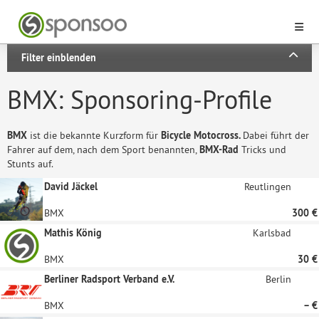
Filter einblenden
BMX: Sponsoring-Profile
BMX
ist die bekannte Kurzform für
Bicycle Motocross.
Dabei führt der
Fahrer auf dem, nach dem Sport benannten,
BMX-Rad
Tricks und
Stunts auf.
David Jäckel
Reutlingen
BMX
300 €
Mathis König
Karlsbad
BMX
30 €
Berliner Radsport Verband e.V.
Berlin
BMX
– €