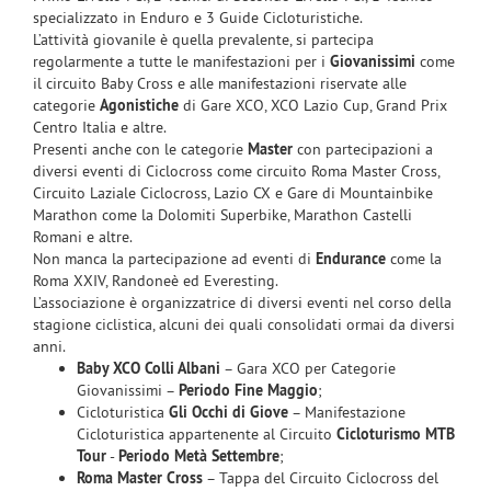
specializzato in Enduro e 3 Guide Cicloturistiche.
L’attività giovanile è quella prevalente, si partecipa
regolarmente a tutte le manifestazioni per i
Giovanissimi
come
il circuito Baby Cross e alle manifestazioni riservate alle
categorie
Agonistiche
di Gare XCO, XCO Lazio Cup, Grand Prix
Centro Italia e altre.
Presenti anche con le categorie
Master
con partecipazioni a
diversi eventi di Ciclocross come circuito Roma Master Cross,
Circuito Laziale Ciclocross, Lazio CX e Gare di Mountainbike
Marathon come la Dolomiti Superbike, Marathon Castelli
Romani e altre.
Non manca la partecipazione ad eventi di
Endurance
come la
Roma XXIV, Randoneè ed Everesting.
L’associazione è organizzatrice di diversi eventi nel corso della
stagione ciclistica, alcuni dei quali consolidati ormai da diversi
anni.
Baby XCO Colli Albani
– Gara XCO per Categorie
Giovanissimi –
Periodo Fine Maggio
;
Cicloturistica
Gli Occhi di Giove
– Manifestazione
Cicloturistica appartenente al Circuito
Cicloturismo MTB
Tour
-
Periodo Metà Settembre
;
Roma Master Cross
– Tappa del Circuito Ciclocross del