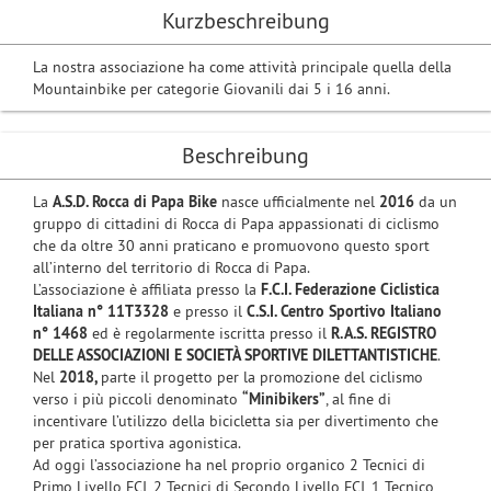
Kurzbeschreibung
La nostra associazione ha come attività principale quella della
Mountainbike per categorie Giovanili dai 5 i 16 anni.
Beschreibung
La
A.S.D. Rocca di Papa Bike
nasce ufficialmente nel
2016
da un
gruppo di cittadini di Rocca di Papa appassionati di ciclismo
che da oltre 30 anni praticano e promuovono questo sport
all’interno del territorio di Rocca di Papa.
L’associazione è affiliata presso la
F.C.I. Federazione Ciclistica
Italiana
n° 11T3328
e presso il
C.S.I. Centro Sportivo Italiano
n° 1468
ed è regolarmente iscritta presso il
R.A.S. REGISTRO
DELLE ASSOCIAZIONI E SOCIETÀ SPORTIVE DILETTANTISTICHE
.
Nel
2018,
parte il progetto per la promozione del ciclismo
verso i più piccoli denominato
“Minibikers”
, al fine di
incentivare l’utilizzo della bicicletta sia per divertimento che
per pratica sportiva agonistica.
Ad oggi l’associazione ha nel proprio organico 2 Tecnici di
Primo Livello FCI, 2 Tecnici di Secondo Livello FCI, 1 Tecnico