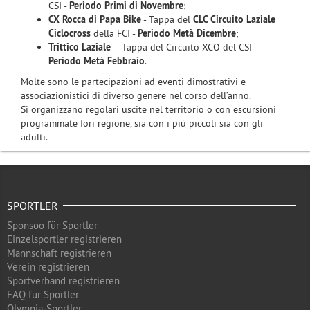
CSI -
Periodo Primi di Novembre
;
CX Rocca di Papa Bike
- Tappa del
CLC Circuito Laziale
Ciclocross
della FCI -
Periodo Metà Dicembre
;
Trittico Laziale
– Tappa del Circuito XCO del CSI -
Periodo Metà Febbraio
.
Molte sono le partecipazioni ad eventi dimostrativi e
associazionistici di diverso genere nel corso dell’anno.
Si organizzano regolari uscite nel territorio o con escursioni
programmate fori regione, sia con i più piccoli sia con gli
adulti.
SPORTLER
Sponsoo für Sportler
Einzelsportler registrieren
Mannschaft registrieren
Verein registrieren
Sportverband registrieren
FAQ für Sportler
Olympia-Sportler