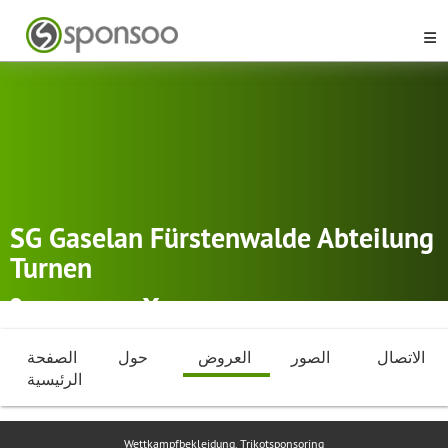
SG Gaselan Fürstenwalde Abteilung
Turnen
Fürstenwalde
Gymnastik
الاتصال
الصور
العروض
حول
الصفحة
الرئيسية
Wettkampfbekleidung, Trikotsponsoring