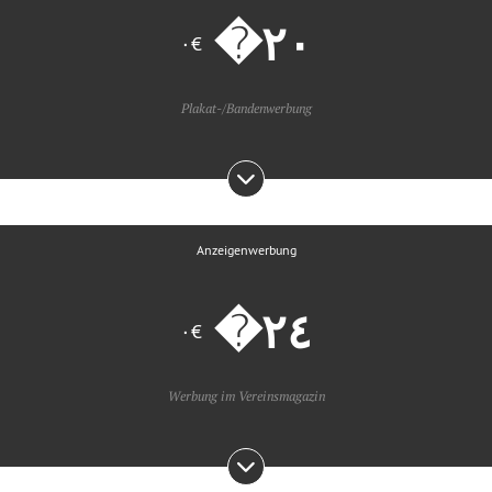
€٠
Plakat-/Bandenwerbung
Anzeigenwerbung
€٠
Werbung im Vereinsmagazin