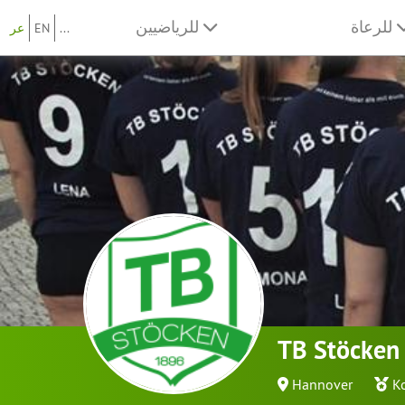
للرعاة
للرياضيين
...
EN
عر
TB Stöcken 
Hannover
K