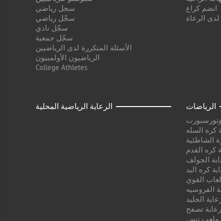
انضم كراع
سجل رياضي
 لدى الرعاة
سجّل رياضي
سجّل نادي
سجّل جمعية
الأسئلة المتكررة لدى الرياضيين
الرياضيون الأولمبيون
College Athletes
الرياضات
الرعاية الرياضية المحلية
وتورسبورت
 كره السله
ة الشاطئية
 كره القدم
اية الجولف
ية كره اليد
لعاب القوي
ة الفروسيه
عاية الجليد
عاية تصفح
 ملعب تنس