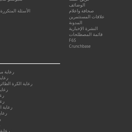
الوضائف
صحافة واعلام
الأسئلة المتكررة
علاقات المستثمرين
المدونة
النشرة الإخبارية
قائمة المصطلحات
F6S
Crunchbase
رعاية م
رعاية
رعاية الكرة الطائر
رعاية
رع
رعا
رعاية ا
رعاي
ر
ر
رعاية