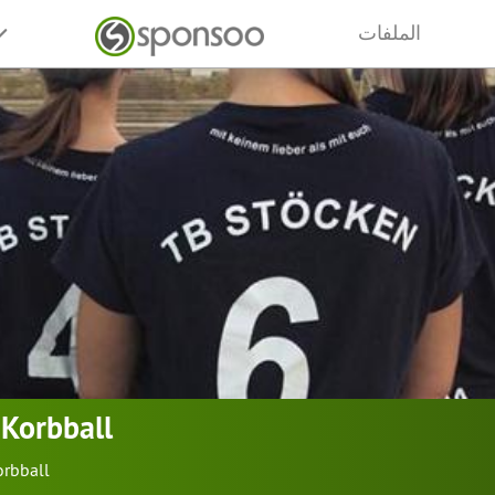
الملفات
Korbball
orbball