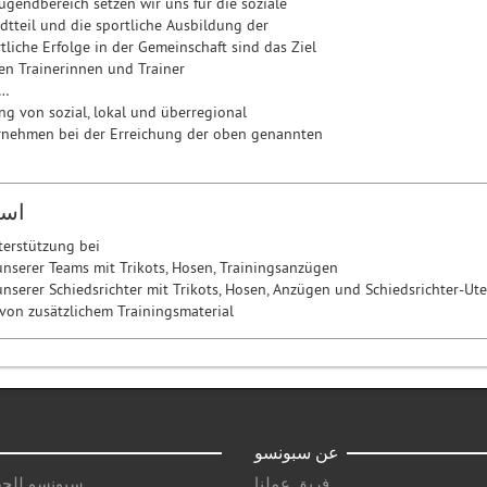
ugendbereich setzen wir uns für die soziale
adtteil und die sportliche Ausbildung der
tliche Erfolge in der Gemeinschaft sind das Ziel
en Trainerinnen und Trainer
 …
ng von sozial, lokal und überregional
rnehmen bei der Erreichung der oben genannten
است
terstützung bei
unserer Teams mit Trikots, Hosen, Trainingsanzügen
unserer Schiedsrichter mit Trikots, Hosen, Anzügen und Schiedsrichter-Ute
 von zusätzlichem Trainingsmaterial
عن سبونسو
فريق عملنا
سبونسو للجه