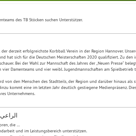
nteams des TB Stöcken suchen Unterstützer.
 der derzeit erfolgreichste Korbball Verein in der Region Hannover. Unser
nd hat sich für die Deutschen Meisterschaften 2020 qualifiziert. Zu de
uschauer. Bei der Wahl zur Mannschaft des Jahres der „Neuen Presse“ beleg
 vier Damenteams und vier weibl. Jugendmannschaften am Spielbetrieb t
rd von den Menschen des Stadtteils, der Region und darüber hinaus als sy
zu kommt eine im letzten Jahr deutlich gestiegene Medienpräsenz. Dies
res Unternehmens.
الراعي 
oren, die …
ndarbeit und im Leistungsbereich unterstützen.