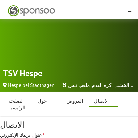
TSV Hespe
...
الخشبى
,
كره القدم
,
ملعب تنس
Hespe bei Stadthagen
الاتصال
العروض
حول
الصفحة
الرئيسية
الاتصال
عنوان بريدك الإلكتروني