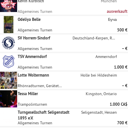
Kevin Kürbisch
München
Allgemeines Turnen
ausverkauft
Odeliya Belle
Буча
Allgemeines Turnen
500 €
SV Horrem-Sindorf
Deutschland-Kerpen, Rheinland
Allgemeines Turnen
– €
TSV Ammerndorf
Ammerndorf
Allgemeines Turnen
1.000 €
Lotte Woltermann
Holle bei Hildesheim
Rhönradturnen, Geräteturnen
– €
Tessa Miller
Kingston, Ontario
Trampolinturnen
1.000 CA$
Turngesellschaft Seligenstadt
Seligenstadt, Hessen
1895 e.V.
Allgemeines Turnen
700 €