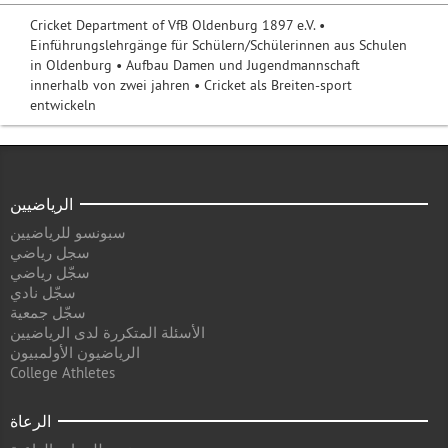
Cricket Department of VfB Oldenburg 1897 e.V. •
Einführungslehrgänge für Schülern/Schülerinnen aus Schulen
in Oldenburg • Aufbau Damen und Jugendmannschaft
innerhalb von zwei jahren • Cricket als Breiten-sport
entwickeln
الرياضيين
سبونسو للرياضيين
سجل رياضي
سجّل رياضي
سجّل نادي
سجّل جمعية
الأسئلة المتكررة لدى الرياضيين
الرياضيون الأولمبيون
College Athletes
الرعاة