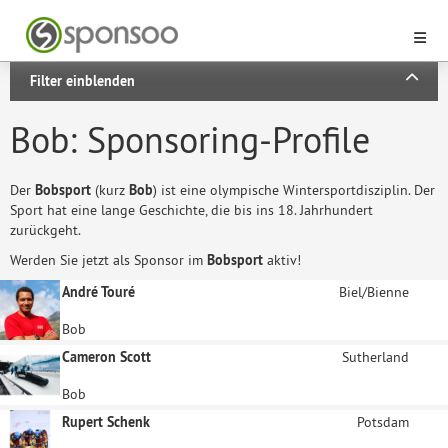
Filter einblenden
Bob: Sponsoring-Profile
Der
Bobsport
(kurz
Bob
) ist eine olympische Wintersportdisziplin. Der
Sport hat eine lange Geschichte, die bis ins 18. Jahrhundert
zurückgeht.
Werden Sie jetzt als Sponsor im
Bobsport
aktiv!
André Touré
Biel/Bienne
Bob
Cameron Scott
Sutherland
Bob
Rupert Schenk
Potsdam