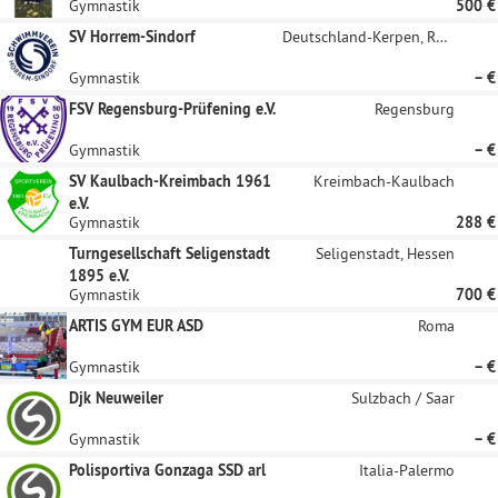
Gymnastik
500 €
SV Horrem-Sindorf
Deutschland-Kerpen, Rheinland
Gymnastik
– €
FSV Regensburg-Prüfening e.V.
Regensburg
Gymnastik
– €
SV Kaulbach-Kreimbach 1961
Kreimbach-Kaulbach
e.V.
Gymnastik
288 €
Turngesellschaft Seligenstadt
Seligenstadt, Hessen
1895 e.V.
Gymnastik
700 €
ARTIS GYM EUR ASD
Roma
Gymnastik
– €
Djk Neuweiler
Sulzbach / Saar
Gymnastik
– €
Polisportiva Gonzaga SSD arl
Italia-Palermo