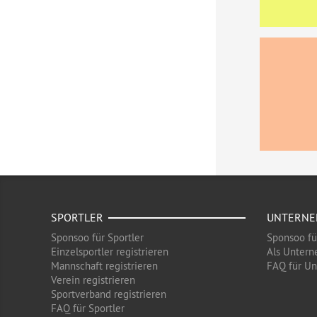
SPORTLER
UNTERN
Sponsoo für Sportler
Sponsoo f
Einzelsportler registrieren
Als Untern
Mannschaft registrieren
FAQ für U
Verein registrieren
Sportverband registrieren
FAQ für Sportler