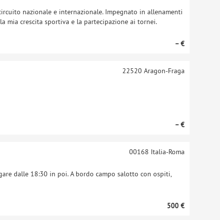
circuito nazionale e internazionale. Impegnato in allenamenti
a mia crescita sportiva e la partecipazione ai tornei.
– €
22520
Aragon-Fraga
– €
00168
Italia-Roma
are dalle 18:30 in poi. A bordo campo salotto con ospiti,
500 €