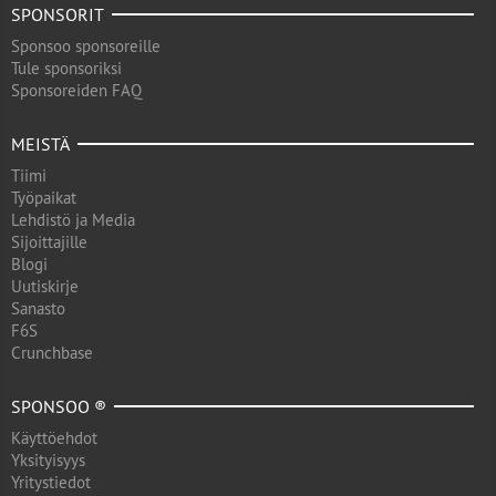
SPONSORIT
Sponsoo sponsoreille
Tule sponsoriksi
Sponsoreiden FAQ
MEISTÄ
Tiimi
Työpaikat
Lehdistö ja Media
Sijoittajille
Blogi
Uutiskirje
Sanasto
F6S
Crunchbase
SPONSOO ®
Käyttöehdot
Yksityisyys
Yritystiedot