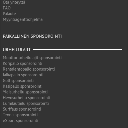
Ota yhteyttä
FAQ
Palaute
Myyntiagenttiohjelma
PAIKALLINEN SPONSOROINTI
URHEILULAJIT
Moottoriurheilulajit sponsorointi
Koripallo sponsorointi
Rantalentopallo sponsorointi
Jalkapallo sponsorointi
Golf sponsorointi
Käsipallo sponsorointi
Yleisurheilu sponsorointi
Hevosurheilu sponsorointi
Lumilautailu sponsorointi
Surffaus sponsorointi
Tennis sponsorointi
eSport sponsorointi