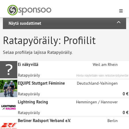
Näytä suodattimet
Ratapyöräily: Profiilit
Selaa profiileja lajissa Ratapyöräily.
Ei näkyvillä
Weil am Rhein
Ratapyöräily
Hinta näytetään vain rekisteröityneille
sponsoreille.
EQUIPE Stuttgart Féminine
Deutschland-Vaihingen
Ratapyöräily
0 €
Lightning Racing
Hemmingen / Hannover
Ratapyöräily
0 €
Berliner Radsport Verband e.V.
Berlin