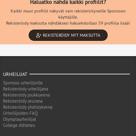
Haluatko nähdä kaikki profiilit?
Kaikki muut profiilit näkyvät vain rekisteröityneille Sponsoon
käyttäjille.
Rekisteröidy maksutta nähdäksesi hakuehdoillasi 59 profiilia lisää!
REKISTERÖIDY NYT MAKSUTTA
URHEILIJAT
Sponsoo urheilijoille
Rekisteröidy urheilijana
Rekisteröidy joukkueena
Rekisteröidy seurana
Rekisteröidy yhdistyksenä
Urheilijoiden FAQ
Olympiaurheilijat
College Athletes