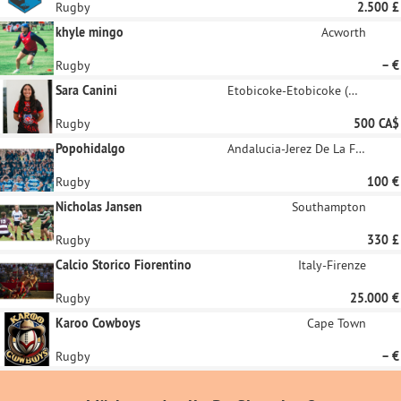
Rugby
2.500 £
khyle mingo
Acworth
Rugby
– €
Sara Canini
Etobicoke-Etobicoke (West Deane Park / Princess Gardens / Martin Grove / Islington / Cloverdale)
Rugby
500 CA$
Popohidalgo
Andalucia-Jerez De La Frontera
Rugby
100 €
Nicholas Jansen
Southampton
Rugby
330 £
Calcio Storico Fiorentino
Italy-Firenze
Rugby
25.000 €
Karoo Cowboys
Cape Town
Rugby
– €