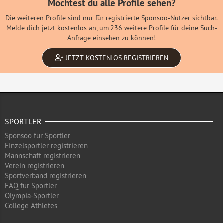
Möchtest du alle Profile sehen?
Die weiteren Profile sind nur für registrierte Sponsoo-Nutzer sichtbar.
Melde dich jetzt kostenlos an, um 236 weitere Profile für deine Such-
Anfrage einsehen zu können!
JETZT KOSTENLOS REGISTRIEREN
SPORTLER
Sponsoo für Sportler
Einzelsportler registrieren
Mannschaft registrieren
Verein registrieren
Sportverband registrieren
FAQ für Sportler
Olympia-Sportler
College Athletes