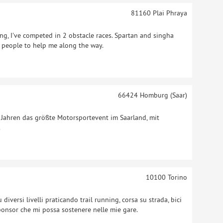
81160
Plai Phraya
ng, I've competed in 2 obstacle races. Spartan and singha
r people to help me along the way.
66424
Homburg (Saar)
 Jahren das größte Motorsportevent im Saarland, mit
.
10100
Torino
 diversi livelli praticando trail running, corsa su strada, bici
o sponsor che mi possa sostenere nelle mie gare.