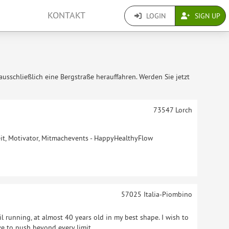
KONTAKT
LOGIN
SIGN UP
usschließlich eine Bergstraße herauffahren. Werden Sie jetzt
73547
Lorch
eit, Motivator, Mitmachevents - HappyHealthyFlow
57025
Italia-Piombino
l running, at almost 40 years old in my best shape. I wish to
e to push beyond every limit.