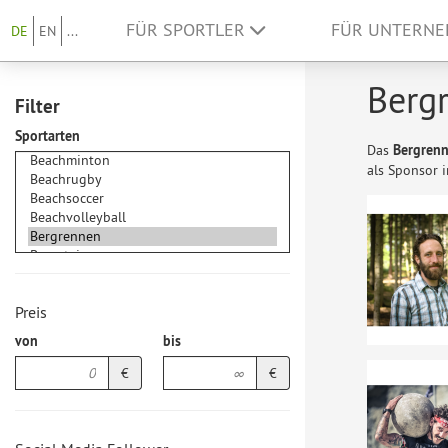
FÜR SPORTLER
FÜR UNTERN
DE
EN
...
Bergr
Filter
Sportarten
Das
Bergren
als Sponsor 
Preis
von
bis
€
€