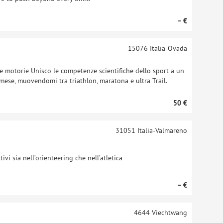
– €
15076
Italia-Ovada
ze motorie Unisco le competenze scientifiche dello sport a un
mese, muovendomi tra triathlon, maratona e ultra Trail.
50 €
31051
Italia-Valmareno
vi sia nell’orienteering che nell’atletica
– €
4644
Viechtwang