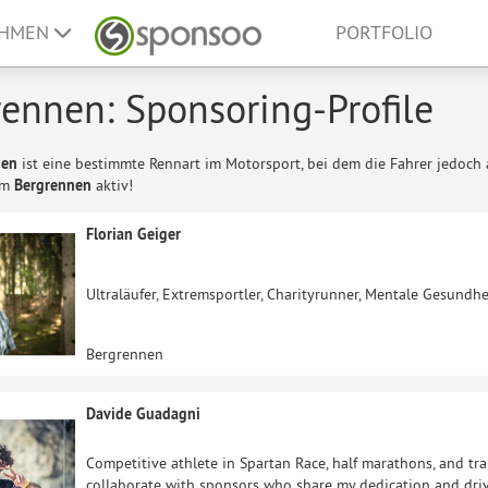
EHMEN
PORTFOLIO
ennen: Sponsoring-Profile
nen
ist eine bestimmte Rennart im Motorsport, bei dem die Fahrer jedoch a
im
Bergrennen
aktiv!
Florian Geiger
Ultraläufer, Extremsportler, Charityrunner, Mentale Gesundh
Bergrennen
Davide Guadagni
Competitive athlete in Spartan Race, half marathons, and trai
collaborate with sponsors who share my dedication and driv