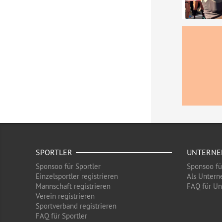
SPORTLER
UNTERN
Sponsoo für Sportler
Sponsoo f
Einzelsportler registrieren
Als Untern
Mannschaft registrieren
FAQ für U
Verein registrieren
Sportverband registrieren
FAQ für Sportler