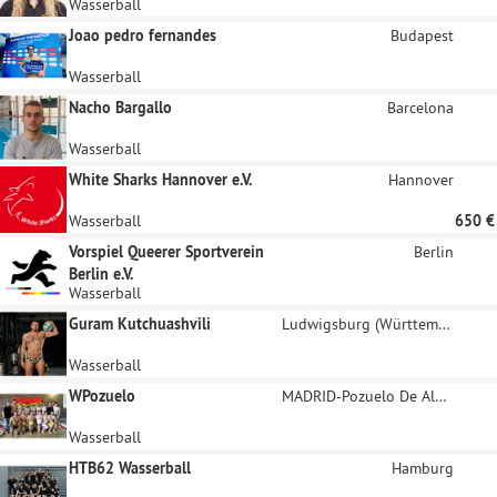
Wasserball
Joao pedro fernandes
Budapest
Wasserball
Nacho Bargallo
Barcelona
Wasserball
White Sharks Hannover e.V.
Hannover
Wasserball
650 €
Vorspiel Queerer Sportverein
Berlin
Berlin e.V.
Wasserball
Guram Kutchuashvili
Ludwigsburg (Württemberg)
Wasserball
WPozuelo
MADRID-Pozuelo De Alarcon
Wasserball
HTB62 Wasserball
Hamburg