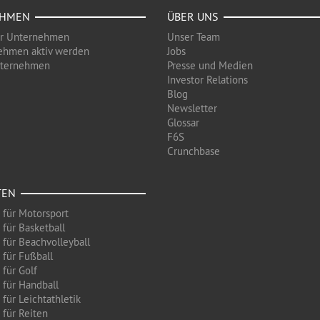
EHMEN
ÜBER UNS
ür Unternehmen
Unser Team
ehmen aktiv werden
Jobs
nternehmen
Presse und Medien
Investor Relations
Blog
Newsletter
Glossar
F6S
Crunchbase
TEN
 für Motorsport
 für Basketball
 für Beachvolleyball
 für Fußball
 für Golf
 für Handball
für Leichtathletik
 für Reiten