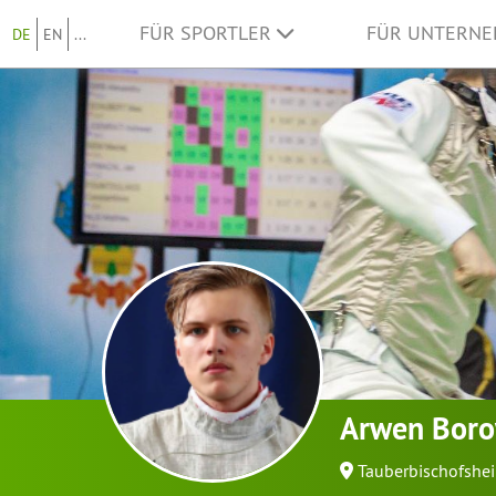
FÜR SPORTLER
FÜR UNTERN
DE
EN
...
Arwen Boro
Tauberbischofshe