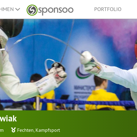
EHMEN
PORTFOLIO
wiak
im
Fechten
,
Kampfsport