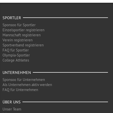
SPORTLER
Sponsoo für Sportler
Einzelsportler registrieren
Mannschaft registrieren
Verein registrieren
Sportverband registrieren
FAQ für Sportler
Olympia-Sportler
College Athletes
UNTERNEHMEN
Sponsoo für Unternehmen
Als Unternehmen aktiv werden
FAQ für Unternehmen
ÜBER UNS
Unser Team