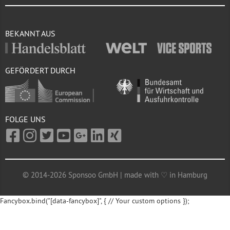
BEKANNT AUS
GEFÖRDERT DURCH
FOLGE UNS
© 2014-2026 Sponsoo GmbH | made with ♡ in Hamburg
Fancybox.bind("[data-fancybox]", { // Your custom options });