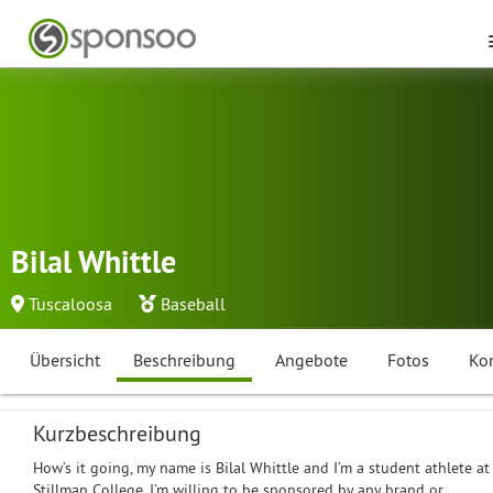
Bilal Whittle
Tuscaloosa
Baseball
Übersicht
Beschreibung
Angebote
Fotos
Ko
Kurzbeschreibung
How’s it going, my name is Bilal Whittle and I’m a student athlete at
Stillman College. I’m willing to be sponsored by any brand or