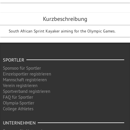
Kurzbeschreibung
South African Sprint Kayaker aiming for the Olympic Games.
SPORTLER
Sponsoo für Sportler
Einzelsportler registrieren
Mannschaft registrieren
Verein registrieren
Sportverband registrieren
FAQ für Sportler
Olympia-Sportler
College Athletes
UNTERNEHMEN