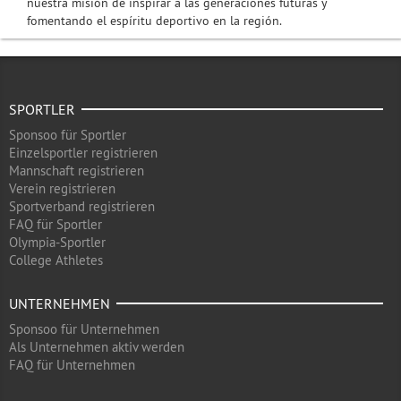
nuestra misión de inspirar a las generaciones futuras y
fomentando el espíritu deportivo en la región.
SPORTLER
Sponsoo für Sportler
Einzelsportler registrieren
Mannschaft registrieren
Verein registrieren
Sportverband registrieren
FAQ für Sportler
Olympia-Sportler
College Athletes
UNTERNEHMEN
Sponsoo für Unternehmen
Als Unternehmen aktiv werden
FAQ für Unternehmen