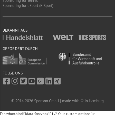
Sponsoring für Tennis
Sponsoring für eSport (E-Sport)
BEKANNT AUS
GEFÖRDERT DURCH
FOLGE UNS
© 2014-2026 Sponsoo GmbH | made with ♡ in Hamburg
Fancybox.bind("[data-fancybox]", { // Your custom options });