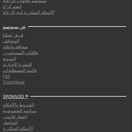
سبونسو للجهات الراعية
انضم كراع
الأسئلة المتكررة لدى الرعاة
عن سبونسو
فريق عملنا
الوضائف
صحافة واعلام
علاقات المستثمرين
المدونة
النشرة الإخبارية
قائمة المصطلحات
F6S
Crunchbase
SPONSOO ®
الشروط والأحكام
سياسة الخصوصية
إشعار قانوني
التواصل
الأسئلة المتكررة