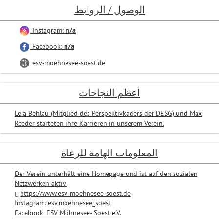
الوصول / الروابط
Instagram:
n/a
Facebook:
n/a
esv-moehnesee-soest.de
أعظم النجاحات
Leia Behlau (Mitglied des Perspektivkaders der DESG) und Max
Reeder starteten ihre Karrieren in unserem Verein.
المعلومات الهامة للرعاة
Der Verein unterhält eine Homepage und ist auf den sozialen
Netzwerken aktiv.
https://www.esv-moehnesee-soest.de
Instagram: esv.moehnesee_soest
Facebook: ESV Möhnesee- Soest e.V.