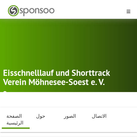
Eisschnelllauf und Shorttrack
Verein Möhnesee-Soest e. V.
Möhnesee
سرعة التزلج على الجليد
,
المسار القصير
,
الرياضات الشتوية
الاتصال
الصور
حول
الصفحة
الرئيسية