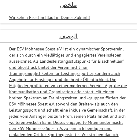
ملخص
Wir sehen Eisschnelllauf in Deiner Zukunft!
الوصف
Der ESV Möhnesee Soest e.V. ist ein dynamischer Sportverein,
der sich durch ein vielfältiges und engagiertes Vereinsleben
auszeichnet. Als Landesleistungsstützpunkt für Eisschnelllauf
und Shorttrack bietet der Verein nicht nur
Trainingsmöglichkeiten für Leistungssportler, sondern auch
Angebote für Einsteiger und die breite Öffentlichkeit. Die
Mitglieder profitieren von einer modernen Vereins-App, die die
Kommunikation und Organisation erleichtert. Mit einem
breiten Spektrum an Trainingszeiten und -gruppen fördert der
ESV Möhnesee Soest e.V. sowohl den Breiten- als auch den
Leistungssport und schafft eine inklusive Gemeinschaft, in der
jeder, vom Anfänger bis zum Profi, seinen Platz findet und sich
weiterentwickeln kann. Dieses engagierte Miteinander macht
den ESV Möhnesee Soest e.V. zu einem lebendigen und
einladenden Ort für Sportbegeisterte. Wir streben danach,