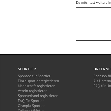
Du möchtest weitere In
SPORTLER
UNTERN
Sponsoo für Sportler
Sponsoo f
Einzelsportler registrieren
Als Untern
Mannschaft registrieren
FAQ für U
Verein registrieren
Sportverband registrieren
FAQ für Sportler
Olympia-Sportler
College Athletes