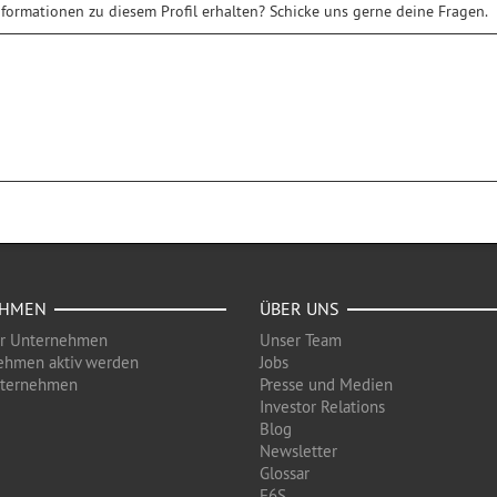
formationen zu diesem Profil erhalten? Schicke uns gerne deine Fragen.
EHMEN
ÜBER UNS
ür Unternehmen
Unser Team
ehmen aktiv werden
Jobs
nternehmen
Presse und Medien
Investor Relations
Blog
Newsletter
Glossar
F6S