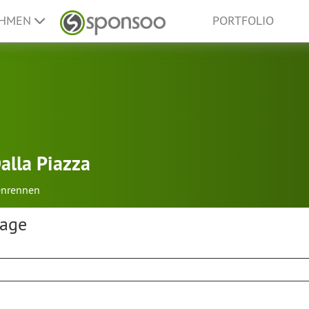
EHMEN
PORTFOLIO
alla Piazza
nrennen
rage