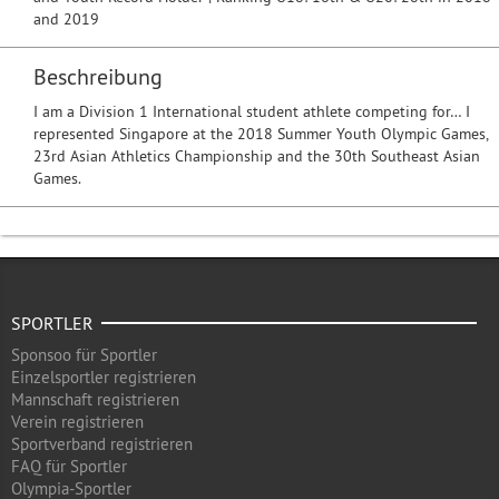
and 2019
Beschreibung
I am a Division 1 International student athlete competing for… I
represented Singapore at the 2018 Summer Youth Olympic Games,
23rd Asian Athletics Championship and the 30th Southeast Asian
Games.
SPORTLER
Sponsoo für Sportler
Einzelsportler registrieren
Mannschaft registrieren
Verein registrieren
Sportverband registrieren
FAQ für Sportler
Olympia-Sportler