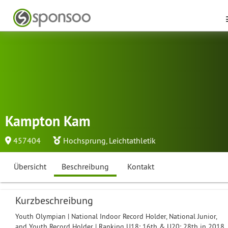
Kampton Kam
457404
Hochsprung
,
Leichtathletik
Übersicht
Beschreibung
Kontakt
Kurzbeschreibung
Youth Olympian | National Indoor Record Holder, National Junior,
and Youth Record Holder | Ranking U18: 16th & U20: 28th in 2018